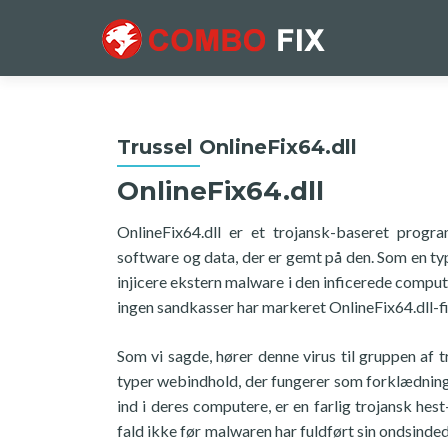
Trussel OnlineFix64.dll
OnlineFix64.dll
OnlineFix64.dll er et trojansk-baseret pro
software og data, der er gemt på den. Som en typ
injicere ekstern malware i den inficerede comp
ingen sandkasser har markeret OnlineFix64.dll-f
Som vi sagde, hører denne virus til gruppen af t
typer webindhold, der fungerer som forklædning. I
ind i deres computere, er en farlig trojansk hest
fald ikke før malwaren har fuldført sin ondsin