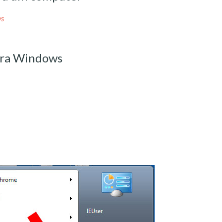
ws
 fra Windows