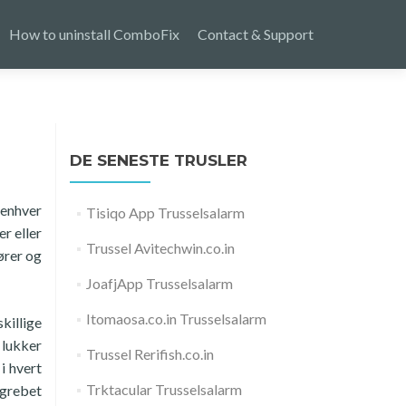
How to uninstall ComboFix
Contact & Support
DE SENESTE TRUSLER
enhver
Tisiqo App Trusselsalarm
r eller
Trussel Avitechwin.co.in
ører og
JoafjApp Trusselsalarm
Itomaosa.co.in Trusselsalarm
killige
 lukker
Trussel Rerifish.co.in
i hvert
Trktacular Trusselsalarm
ngrebet