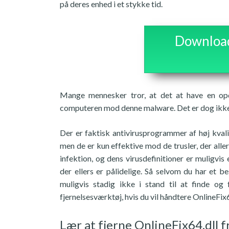
på deres enhed i et stykke tid.
Download 
Mange mennesker tror, at det at have en opda
computeren mod denne malware. Det er dog ikke al
Der er faktisk antivirusprogrammer af høj kvalit
men de er kun effektive mod de trusler, der alle
infektion, og dens virusdefinitioner er muligvi
der ellers er pålidelige. Så selvom du har et 
muligvis stadig ikke i stand til at finde og
fjernelsesværktøj, hvis du vil håndtere OnlineFix6
Lær at fjerne OnlineFix64.dll 