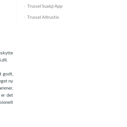
Trussel Suaiqi App
Trussel Altrustix
eskytte
dll.
t godt,
eget ny
rammer,
 er det
sionelt