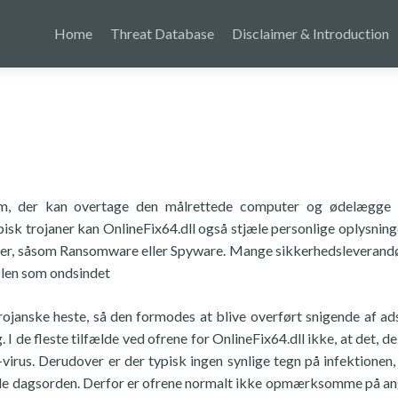
Home
Threat Database
Disclaimer & Introduction
gram, der kan overtage den målrettede computer og ødelægge 
isk trojaner kan OnlineFix64.dll også stjæle personlige oplysninge
uter, såsom Ransomware eller Spyware. Mange sikkerhedsleverand
ilen som ondsindet
rojanske heste, så den formodes at blive overført snigende af ads
 de fleste tilfælde ved ofrene for OnlineFix64.dll ikke, at det, de
-virus. Derudover er der typisk ingen synlige tegn på infektionen, 
dede dagsorden. Derfor er ofrene normalt ikke opmærksomme på a