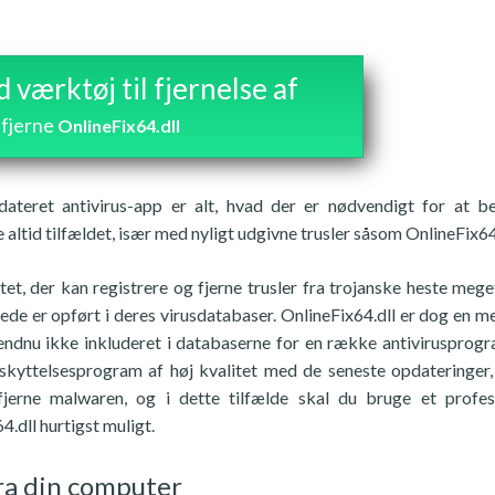
værktøj til fjernelse af
fjerne
OnlineFix64.dll
teret antivirus-app er alt, hvad der er nødvendigt for at b
tid tilfældet, især med nyligt udgivne trusler såsom OnlineFix64.
et, der kan registrere og fjerne trusler fra trojanske heste mege
rede er opført i deres virusdatabaser. OnlineFix64.dll er dog en m
s endnu ikke inkluderet i databaserne for en række antivirusprog
beskyttelsesprogram af høj kvalitet med de seneste opdateringer,
 fjerne malwaren, og i dette tilfælde skal du bruge et profes
4.dll hurtigst muligt.
fra din computer