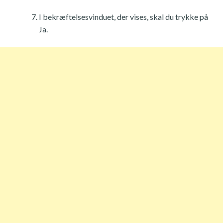
I bekræftelsesvinduet, der vises, skal du trykke på
Ja.