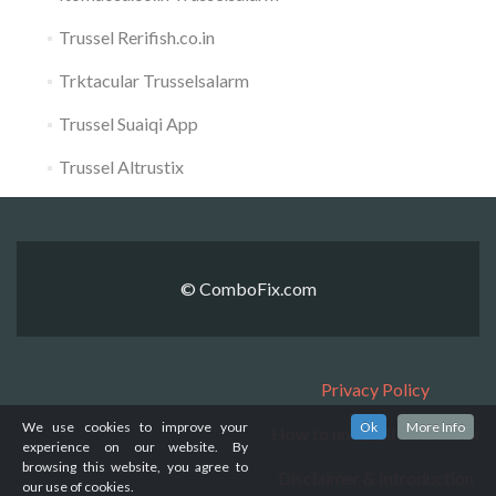
Trussel Rerifish.co.in
Trktacular Trusselsalarm
Trussel Suaiqi App
Trussel Altrustix
© ComboFix.com
Privacy Policy
We use cookies to improve your
Ok
More Info
How to uninstall ComboFix
experience on our website. By
browsing this website, you agree to
Disclaimer & Introduction
our use of cookies.