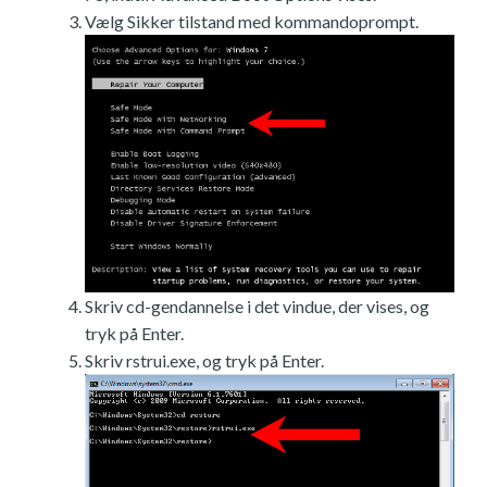
Vælg Sikker tilstand med kommandoprompt.
Skriv cd-gendannelse i det vindue, der vises, og
tryk på Enter.
Skriv rstrui.exe, og tryk på Enter.