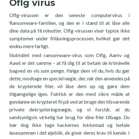
Oflg virus
Oflg-virussen er den seneste computervirus i
Ransomware-familien, og den er i stand til at låse alle
dine data på få minutter. Oflg-virussen viser typisk ikke
symptomer under fillåsningsprocessen, hvilket gør det
endnu mere farligt.
Slutmålet med ransomware-virus som Oflg, Aamv og
Aawt er det samme – at få dig til at betale de kriminelle
bagved en vis sum penge. Ifølge dem vil du, hvis du gør
dette, modtage en speciel nøgle, der, når den anvendes på
de krypterede filer, vil låse dem op og gøre dem
tilgængelige igen. Faktisk er den mest sikre måde at
gendanne en krypteret fil på ved at bruge den tilsvarende
private dekrypteringsnøgle, og vi forstår, at du
sandsynligvis virkelig har brug for dine filer tilbage. Du
bør dog ikke tage hackernes lokkemad og betale
løsesummen i det øjeblik, de giver deres krav til kende. I