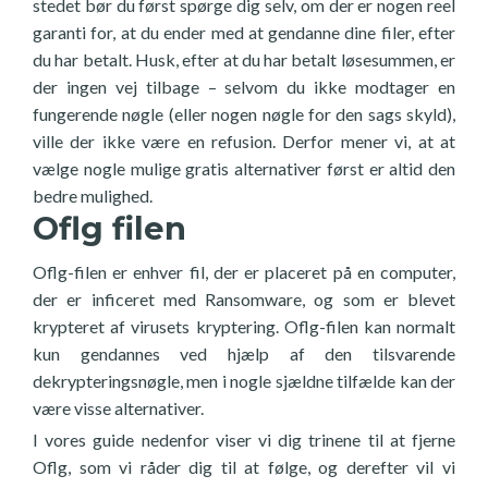
stedet bør du først spørge dig selv, om der er nogen reel
garanti for, at du ender med at gendanne dine filer, efter
du har betalt. Husk, efter at du har betalt løsesummen, er
der ingen vej tilbage – selvom du ikke modtager en
fungerende nøgle (eller nogen nøgle for den sags skyld),
ville der ikke være en refusion. Derfor mener vi, at at
vælge nogle mulige gratis alternativer først er altid den
bedre mulighed.
Oflg filen
Oflg-filen er enhver fil, der er placeret på en computer,
der er inficeret med Ransomware, og som er blevet
krypteret af virusets kryptering. Oflg-filen kan normalt
kun gendannes ved hjælp af den tilsvarende
dekrypteringsnøgle, men i nogle sjældne tilfælde kan der
være visse alternativer.
I vores guide nedenfor viser vi dig trinene til at fjerne
Oflg, som vi råder dig til at følge, og derefter vil vi