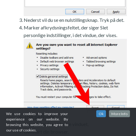
Nederst vil du se en nulstillingsknap. Tryk på det.
Marker afkrydsningsfeltet, der siger Slet
personlige indstillinger, i det vindue, der vises.
We use cookies to improve your
Ok
More Info
Tryk på Nulstil.
experience on our website. By
Klik på OK for at lukke vinduet.
browsing this website, you agree to
our use of cookies.
Genstart din browser.