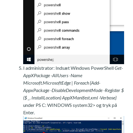
I administrator: Indsæt Windows PowerShell
Get-
AppXPackage -AllUsers -Name
Microsoft.MicrosoftEdge | Foreach {Add-
AppxPackage -DisableDevelopmentMode -Register $
($ _. InstallLocation) AppXManifest.xml -Verbose}
under PS C: WINDOWS system32> og tryk på
Enter.