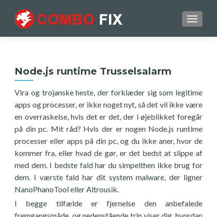
TOGGL
Node.js runtime Trusselsalarm
Vira og trojanske heste, der forklæder sig som legitime
apps og processer, er ikke noget nyt, så det vil ikke være
en overraskelse, hvis det er det, der i øjeblikket foregår
på din pc. Mit råd? Hvis der er nogen Node.js runtime
processer eller apps på din pc, og du ikke aner, hvor de
kommer fra, eller hvad de gør, er det bedst at slippe af
med dem. I bedste fald har du simpelthen ikke brug for
dem. I værste fald har dit system malware, der ligner
NanoPhanoTool eller Altrousik.
I begge tilfælde er fjernelse den anbefalede
fremgangsmåde, og nedenstående trin viser dig, hvordan