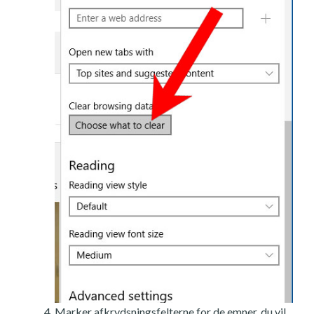
Marker afkrydsningsfelterne for de emner, du vil