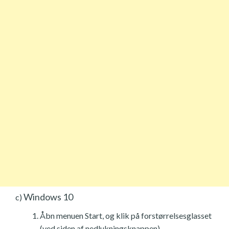
Windows 10
c)
Åbn menuen Start, og klik på forstørrelsesglasset
(ved siden af nedlukningsknappen).