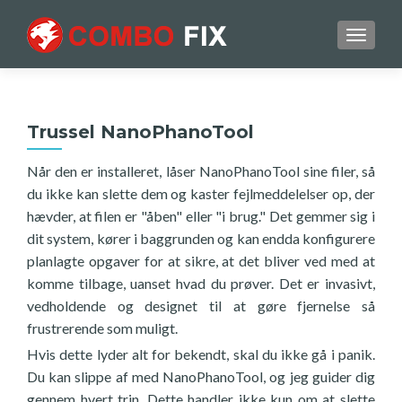
TOGGL
Trussel NanoPhanoTool
Når den er installeret, låser NanoPhanoTool sine filer, så
du ikke kan slette dem og kaster fejlmeddelelser op, der
hævder, at filen er "åben" eller "i brug." Det gemmer sig i
dit system, kører i baggrunden og kan endda konfigurere
planlagte opgaver for at sikre, at det bliver ved med at
komme tilbage, uanset hvad du prøver. Det er invasivt,
vedholdende og designet til at gøre fjernelse så
frustrerende som muligt.
Hvis dette lyder alt for bekendt, skal du ikke gå i panik.
Du kan slippe af med NanoPhanoTool, og jeg guider dig
gennem hvert trin. Dette handler ikke kun om at slette