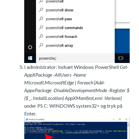
I administrator: Indsæt Windows PowerShell
Get-
AppXPackage -AllUsers -Name
Microsoft.MicrosoftEdge | Foreach {Add-
AppxPackage -DisableDevelopmentMode -Register $
($ _. InstallLocation) AppXManifest.xml -Verbose}
under PS C: WINDOWS system32> og tryk på
Enter.