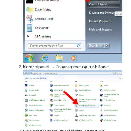
Kontrolpanel → Programmer og funktioner.
Find det program, du vil slette, og tryk på