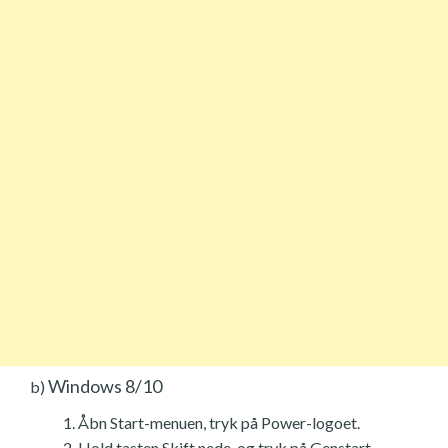
Windows 8/10
b)
Åbn Start-menuen, tryk på Power-logoet.
Hold tasten Skift nede, og tryk på Genstart.