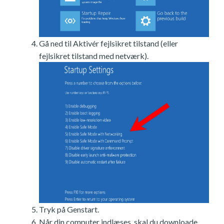
Gå ned til Aktivér fejlsikret tilstand (eller
fejlsikret tilstand med netværk).
Tryk på Genstart.
Når din computer indlæses, skal du downloade