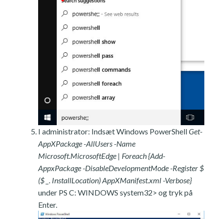
I administrator: Indsæt Windows PowerShell
Get-
AppXPackage -AllUsers -Name
Microsoft.MicrosoftEdge | Foreach {Add-
AppxPackage -DisableDevelopmentMode -Register $
($ _. InstallLocation) AppXManifest.xml -Verbose}
under PS C: WINDOWS system32> og tryk på
Enter.