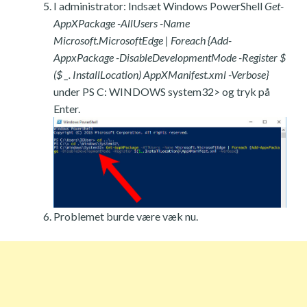
I administrator: Indsæt Windows PowerShell
Get-
AppXPackage -AllUsers -Name
Microsoft.MicrosoftEdge | Foreach {Add-
AppxPackage -DisableDevelopmentMode -Register $
($ _. InstallLocation) AppXManifest.xml -Verbose}
under PS C: WINDOWS system32> og tryk på
Enter.
Problemet burde være væk nu.