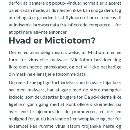
derfor, at bannere og popup-vinduer normalt er placeret
på en sådan måde, at du næsten ikke kan undgå dem. Og
at det også er grunden til, at flykaprere har en tendens til
at indsamle browserdata fra inficerede computere – for
at optimere nævnte annoncer.
Hvad er Mictiotom?
Det er en almindelig misforståelse, at Mictiotom er en
form for virus eller malware. Mictiotom besidder dog
ikke ondsindede egenskaber, og det vil ikke beskadige
din maskine eller stjæle følsomme data.
Den eneste nøjagtige forbindelse, som browser hijackers
har med malware, har at gøre med de store mængder
indhold, som de udsætter brugere for. Da udviklerne ikke
ligefrem går i gang med at kontrollere sikkerheden på
hver eneste hjemmeside, de promoverer, er der en
mulighed for, at du kan lande på en webplacering, der for
eksempel kan rumme virus såsom trojanske heste og