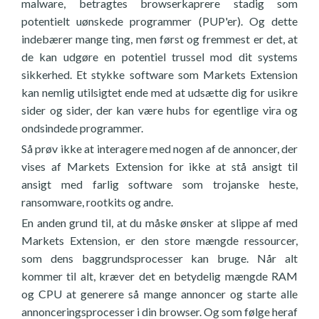
malware, betragtes browserkaprere stadig som
potentielt uønskede programmer (PUP'er). Og dette
indebærer mange ting, men først og fremmest er det, at
de kan udgøre en potentiel trussel mod dit systems
sikkerhed. Et stykke software som Markets Extension
kan nemlig utilsigtet ende med at udsætte dig for usikre
sider og sider, der kan være hubs for egentlige vira og
ondsindede programmer.
Så prøv ikke at interagere med nogen af de annoncer, der
vises af Markets Extension for ikke at stå ansigt til
ansigt med farlig software som trojanske heste,
ransomware, rootkits og andre.
En anden grund til, at du måske ønsker at slippe af med
Markets Extension, er den store mængde ressourcer,
som dens baggrundsprocesser kan bruge. Når alt
kommer til alt, kræver det en betydelig mængde RAM
og CPU at generere så mange annoncer og starte alle
annonceringsprocesser i din browser. Og som følge heraf