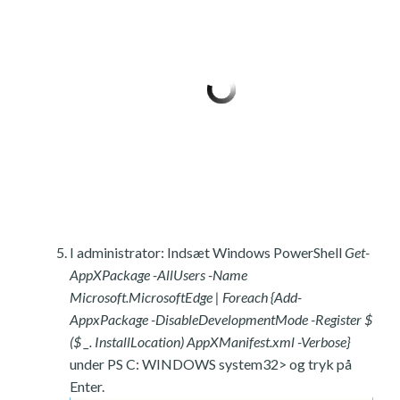
I administrator: Indsæt Windows PowerShell
Get-
AppXPackage -AllUsers -Name
Microsoft.MicrosoftEdge | Foreach {Add-
AppxPackage -DisableDevelopmentMode -Register $
($ _. InstallLocation) AppXManifest.xml -Verbose}
under PS C: WINDOWS system32> og tryk på
Enter.