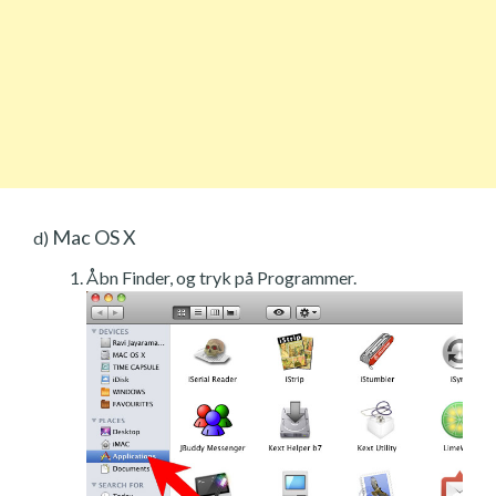
Mac OS X
d)
Åbn Finder, og tryk på Programmer.