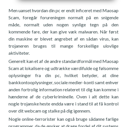
Men uanset hvordan din pc er endt inficeret med Maosap
Scam, foregår forureningen normalt på en snigende
måde, normalt uden nogen synlige tegn på den
kommende fare, der kan give væk malwaren. Når først
din maskine er blevet angrebet af en sådan virus, kan
trojaneren bruges til mange forskellige ulovlige
aktiviteter.
Generelt kan et af de andre standardformål med Maosap
Scam at lokalisere og udtrække værdifulde og følsomme
oplysninger fra din pc, hvilket betyder, at dine
bankkontooplysninger, sociale medier-konti samt enhver
anden fortrolig information relateret til dig kan komme i
hænderne af de cyberkriminelle. Oven i alt dette kan
nogle trojanske heste endda være i stand til at få kontrol
over dit webcam og stalke på dig igennem.
Nogle online-terrorister kan også bruge sådanne farlige
programmer, da de ønsker at drage fordel af dit systems