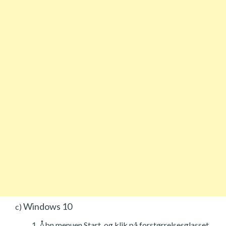
Windows 10
c)
Åbn menuen Start, og klik på forstørrelsesglasset