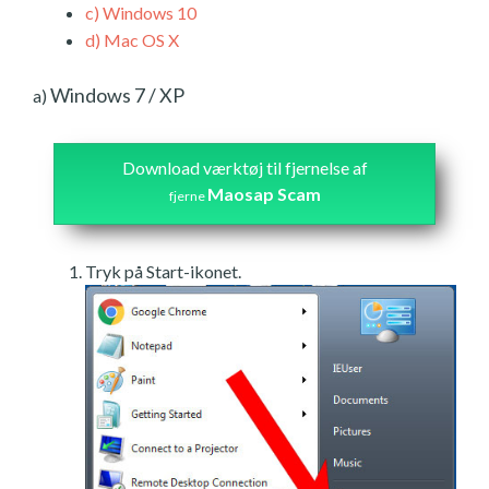
c)
Windows 10
d)
Mac OS X
Windows 7 / XP
a)
Download værktøj til fjernelse af
Maosap Scam
fjerne
Tryk på Start-ikonet.