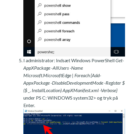
I administrator: Indsæt Windows PowerShell
Get-
AppXPackage -AllUsers -Name
Microsoft.MicrosoftEdge | Foreach {Add-
AppxPackage -DisableDevelopmentMode -Register $
($ _. InstallLocation) AppXManifest.xml -Verbose}
under PS C: WINDOWS system32> og tryk på
Enter.