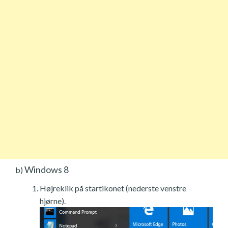
Windows 8
b)
Højreklik på startikonet (nederste venstre
hjørne).