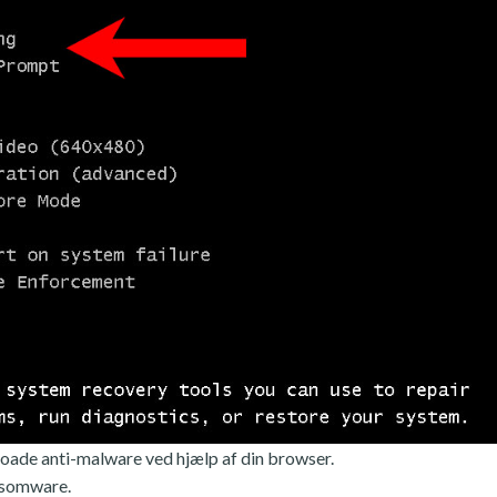
oade anti-malware ved hjælp af din browser.
ansomware.