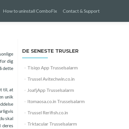
How to uninstall ComboFix
Contact & Support
DE SENESTE TRUSLER
sonlige
for dig
Tisiqo App Trusselsalarm
å dette
Trussel Avitechwin.co.in
til, at
JoafjApp Trusselsalarm
en unik
Itomaosa.co.in Trusselsalarm
iddelse
rligvis
Trussel Rerifish.co.in
 du skal
Trktacular Trusselsalarm
l deres