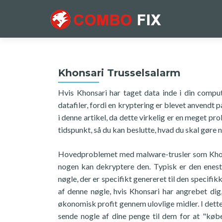
Khonsari Trusselsalarm
Hvis Khonsari har taget data inde i din compu
datafiler, fordi en kryptering er blevet anvendt 
i denne artikel, da dette virkelig er en meget p
tidspunkt, så du kan beslutte, hvad du skal gøre 
Hovedproblemet med malware-trusler som Khonsari
nogen kan dekryptere den. Typisk er den enest
nøgle, der er specifikt genereret til den specifik
af denne nøgle, hvis Khonsari har angrebet dig
økonomisk profit gennem ulovlige midler. I dette t
sende nogle af dine penge til dem for at "købe"