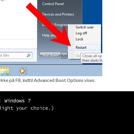
ykke på F8, indtil Advanced Boot Options vises.