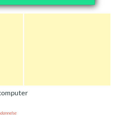
 computer
ndannelse