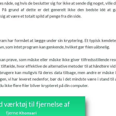
es nåde, og hvis de beslutter sig for ikke at sende dig noget, ville 
 På grund af dette er det generelt ikke den bedste idé at g
ig at være et totalt spild af penge fra din side.
ogram har formået at lægge under sin kryptering. Et typisk kendet
navn, som intet program kan genkende, hvilket gør filen uåbnelig.
an prøve, som måske eller måske ikke giver tilfredsstillende resu
tilfælde, hvor effektive de alternative metoder til at håndtere vid 
 brugere kan muligvis få deres data tilbage, men andre er måske 
en, vi har leveret nedenfor, bør du i det mindste være i stand til 
du ikke flere filer bliver krypteret på din computer.
værktøj til fjernelse af
fjerne
Khonsari