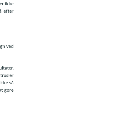
der ikke
å efter
egn ved
ltater.
trusler
ikke så
at gøre