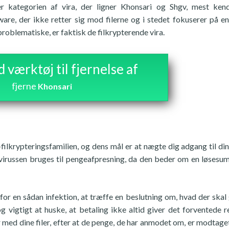
 er kategorien af vira, der ligner Khonsari og Shgv, mest ke
e, der ikke retter sig mod filerne og i stedet fokuserer på e
oblematiske, er faktisk de filkrypterende vira.
værktøj til fjernelse af
fjerne
Khonsari
filkrypteringsfamilien, og dens mål er at nægte dig adgang til di
-virussen bruges til pengeafpresning, da den beder om en løsesum
r for en sådan infektion, at træffe en beslutning om, hvad der skal 
 vigtigt at huske, at betaling ikke altid giver det forventede re
med dine filer, efter at de penge, de har anmodet om, er modtaget