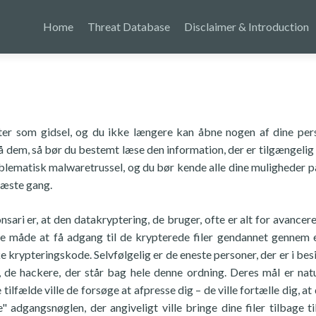
Home
Threat Database
Disclaimer & Introduction
ter som gidsel, og du ikke længere kan åbne nogen af dine per
på dem, så bør du bestemt læse den information, der er tilgængelig 
roblematisk malwaretrussel, og du bør kende alle dine muligheder p
næste gang.
 er, at den datakryptering, de bruger, ofte er alt for avanceret 
e måde at få adgang til de krypterede filer gendannet gennem 
ke krypteringskode. Selvfølgelig er de eneste personer, der er i bes
, de hackere, der står bag hele denne ordning. Deres mål er natu
ilfælde ville de forsøge at afpresse dig – de ville fortælle dig, at
 adgangsnøglen, der angiveligt ville bringe dine filer tilbage ti