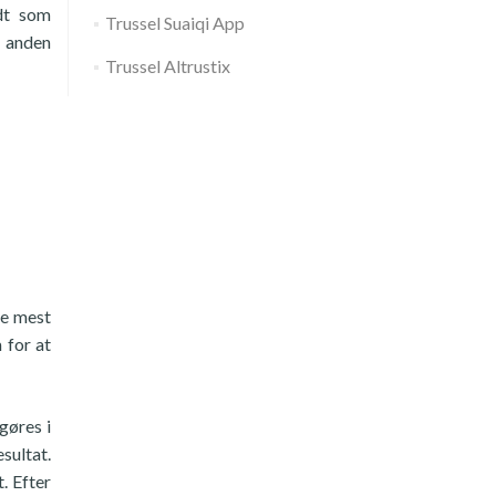
ndt som
Trussel Suaiqi App
n anden
Trussel Altrustix
ne mest
 for at
gøres i
sultat.
. Efter