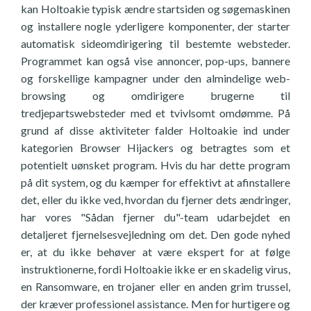
kan Holtoakie typisk ændre startsiden og søgemaskinen
og installere nogle yderligere komponenter, der starter
automatisk sideomdirigering til bestemte websteder.
Programmet kan også vise annoncer, pop-ups, bannere
og forskellige kampagner under den almindelige web-
browsing og omdirigere brugerne til
tredjepartswebsteder med et tvivlsomt omdømme. På
grund af disse aktiviteter falder Holtoakie ind under
kategorien Browser Hijackers og betragtes som et
potentielt uønsket program. Hvis du har dette program
på dit system, og du kæmper for effektivt at afinstallere
det, eller du ikke ved, hvordan du fjerner dets ændringer,
har vores "Sådan fjerner du"-team udarbejdet en
detaljeret fjernelsesvejledning om det. Den gode nyhed
er, at du ikke behøver at være ekspert for at følge
instruktionerne, fordi Holtoakie ikke er en skadelig virus,
en Ransomware, en trojaner eller en anden grim trussel,
der kræver professionel assistance. Men for hurtigere og