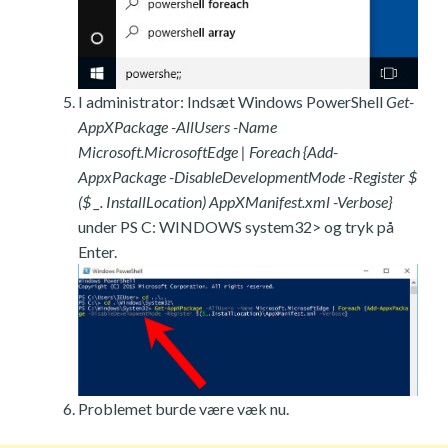
I administrator: Indsæt Windows PowerShell
Get-
AppXPackage -AllUsers -Name
Microsoft.MicrosoftEdge | Foreach {Add-
AppxPackage -DisableDevelopmentMode -Register $
($ _. InstallLocation) AppXManifest.xml -Verbose}
under PS C: WINDOWS system32> og tryk på
Enter.
Problemet burde være væk nu.