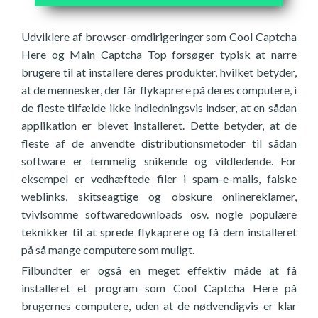
Udviklere af browser-omdirigeringer som Cool Captcha
Here og Main Captcha Top forsøger typisk at narre
brugere til at installere deres produkter, hvilket betyder,
at de mennesker, der får flykaprere på deres computere, i
de fleste tilfælde ikke indledningsvis indser, at en sådan
applikation er blevet installeret. Dette betyder, at de
fleste af de anvendte distributionsmetoder til sådan
software er temmelig snikende og vildledende. For
eksempel er vedhæftede filer i spam-e-mails, falske
weblinks, skitseagtige og obskure onlinereklamer,
tvivlsomme softwaredownloads osv. nogle populære
teknikker til at sprede flykaprere og få dem installeret
på så mange computere som muligt.
Filbundter er også en meget effektiv måde at få
installeret et program som Cool Captcha Here på
brugernes computere, uden at de nødvendigvis er klar