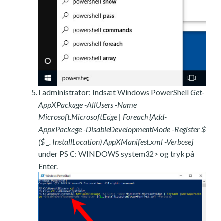
I administrator: Indsæt Windows PowerShell
Get-
AppXPackage -AllUsers -Name
Microsoft.MicrosoftEdge | Foreach {Add-
AppxPackage -DisableDevelopmentMode -Register $
($ _. InstallLocation) AppXManifest.xml -Verbose}
under PS C: WINDOWS system32> og tryk på
Enter.