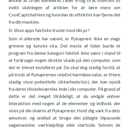
ønsker at få det elimineret, råder vi dig til at blive hos os
indtil slutningen af artiklen for at lære mere om
CoolCaptchaHere og hvordan du effektivt kan fjerne det
fra din maskine.
Er disse apps faktiske trusler mod din pc?
Som vi allerede har nævnt, er flykaprere ikke en slags
grimme og lumske vira. Det meste af tiden burde et
program fra denne kategori faktisk ikke være i stand til
at forårsage nogen direkte skade på den computer, som
det er blevet installeret på. Du skal dog stadig forstå, at
på trods af flykaprernes relativt harmløse natur, er tHere
stadig visse potentielle sikkerhedsrisici, der kan opstå
fra deres tilstedeværelse inde i din computer. På grund af
dette er det meget tilrådeligt, at du undgår enhver
interaktion med nogen af de elementer og indhold, der
vises på din skærm af flykapreren. Hold dig væk fra dets
annoncer, og undlad at bruge den pålagte tilpassede
søgemaskine, værktøjslinje eller startside. Selvom de