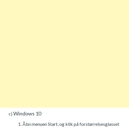
Windows 10
c)
Åbn menuen Start, og klik på forstørrelsesglasset