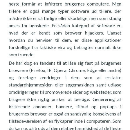
heste formår at infiltrere brugernes computere. Men
tHere er også mange typer software ud tHere, der
måske ikke er så farlige eller skadelige, men som stadig
anses for uønskede. En sådan kategori af software er,
hvad der er kendt som browser hijackers. Uanset
hvordan du henviser til dem, er disse applikationer
forskellige fra faktiske vira og betragtes normalt ikke
som truende.
De har dog en tendens til at låse sig fast på brugernes
browsere (Firefox, IE, Opera, Chrome, Edge eller andre)
og foretage ændringer i dem som at erstatte
standardhjemmesiden eller søgemaskinen samt udløse
omdirigeringer til promoverede sider og websteder, som
brugere ikke rigtig ønsker at besøge. Generering af
irriterende annoncer, bannere, tilbud og pop-ups i
brugernes browser er også en sandsynlig konsekvens af
tilstedeværelsen af en flykaprer inde i computeren. Som
du kan se, på trods af den relative harmløshed af de fleste