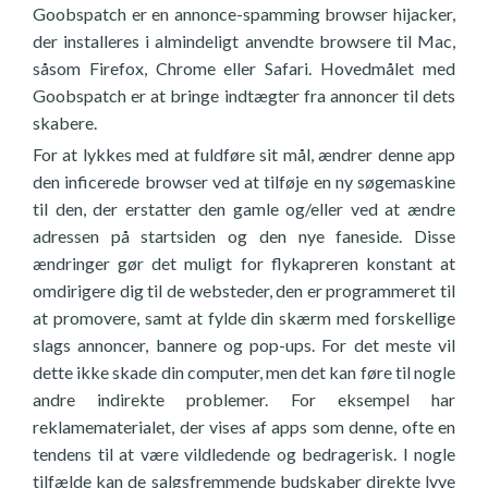
Goobspatch er en annonce-spamming browser hijacker,
der installeres i almindeligt anvendte browsere til Mac,
såsom Firefox, Chrome eller Safari. Hovedmålet med
Goobspatch er at bringe indtægter fra annoncer til dets
skabere.
For at lykkes med at fuldføre sit mål, ændrer denne app
den inficerede browser ved at tilføje en ny søgemaskine
til den, der erstatter den gamle og/eller ved at ændre
adressen på startsiden og den nye faneside. Disse
ændringer gør det muligt for flykapreren konstant at
omdirigere dig til de websteder, den er programmeret til
at promovere, samt at fylde din skærm med forskellige
slags annoncer, bannere og pop-ups. For det meste vil
dette ikke skade din computer, men det kan føre til nogle
andre indirekte problemer. For eksempel har
reklamematerialet, der vises af apps som denne, ofte en
tendens til at være vildledende og bedragerisk. I nogle
tilfælde kan de salgsfremmende budskaber direkte lyve