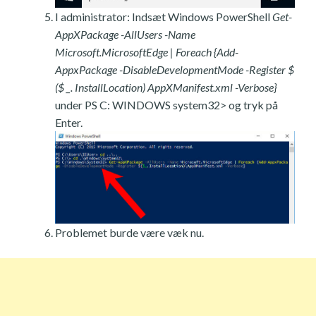
I administrator: Indsæt Windows PowerShell
Get-
AppXPackage -AllUsers -Name
Microsoft.MicrosoftEdge | Foreach {Add-
AppxPackage -DisableDevelopmentMode -Register $
($ _. InstallLocation) AppXManifest.xml -Verbose}
under PS C: WINDOWS system32> og tryk på
Enter.
Problemet burde være væk nu.