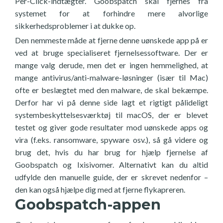
Per-Click-indtægter. Goobspatch skal fjernes fra
systemet for at forhindre mere alvorlige
sikkerhedsproblemer i at dukke op.
Den nemmeste måde at fjerne denne uønskede app på er
ved at bruge specialiseret fjernelsessoftware. Der er
mange valg derude, men det er ingen hemmelighed, at
mange antivirus/anti-malware-løsninger (især til Mac)
ofte er beslægtet med den malware, de skal bekæmpe.
Derfor har vi på denne side lagt et rigtigt pålideligt
systembeskyttelsesværktøj til macOS, der er blevet
testet og giver gode resultater mod uønskede apps og
vira (f.eks. ransomware, spyware osv.), så gå videre og
brug det, hvis du har brug for hjælp fjernelse af
Goobspatch og Ixisivomer. Alternativt kan du altid
udfylde den manuelle guide, der er skrevet nedenfor –
den kan også hjælpe dig med at fjerne flykapreren.
Goobspatch-appen