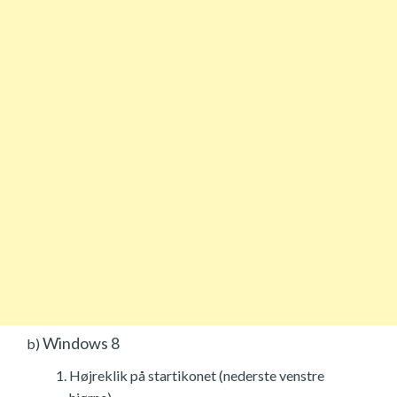
Windows 8
b)
Højreklik på startikonet (nederste venstre