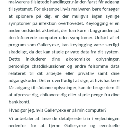
malwarens tilsigtede handlinger, når den først får adgang
til systemet. For eksempel, hvis malwaren bare forsøger
at spionere på dig, er der muligvis ingen synlige
symptomer på infektion overhovedet. Keylogging er en
anden ondsindet aktivitet, der kan køre i baggrunden på
den inficerede computer uden symptomer. Udført af et
program som Gallery.exe, kan keylogging være særligt
skadeligt, da det kan stjæle private data fra dit system.
Dette inkluderer dine økonomiske oplysninger,
personlige chatdiskussioner og andre følsomme data
relateret til dit arbejde eller privatliv samt dine
adgangskoder. Det er overflødigt at sige, at hvis hackere
får adgang til sådanne oplysninger, kan de bruge dem til
at afpresse dig, chikanere dig eller stjæle penge fra dine
bankkonti.
Hvad gør jeg, hvis Gallery.exe er på min computer?
Vi anbefaler at læse de detaljerede trin i vejledningen
nedenfor for at fjerne Gallery.exe og eventuelle