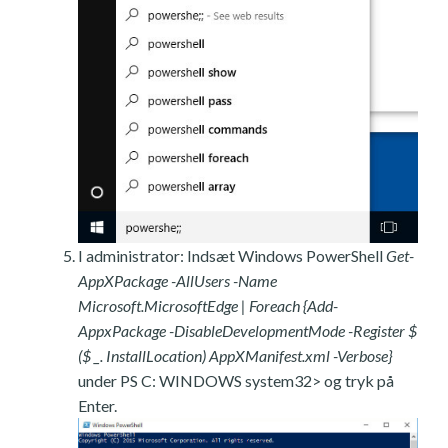
I administrator: Indsæt Windows PowerShell
Get-
AppXPackage -AllUsers -Name
Microsoft.MicrosoftEdge | Foreach {Add-
AppxPackage -DisableDevelopmentMode -Register $
($ _. InstallLocation) AppXManifest.xml -Verbose}
under PS C: WINDOWS system32> og tryk på
Enter.