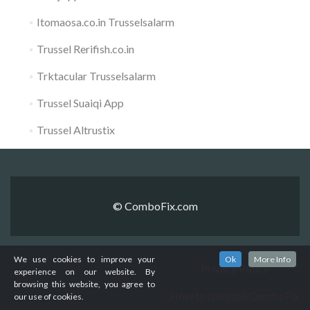
Itomaosa.co.in Trusselsalarm
Trussel Rerifish.co.in
Trktacular Trusselsalarm
Trussel Suaiqi App
Trussel Altrustix
© ComboFix.com
We use cookies to improve your
Ok
More Info
Privacy Policy
experience on our website. By
browsing this website, you agree to
How to uninstall ComboFix
our use of cookies.