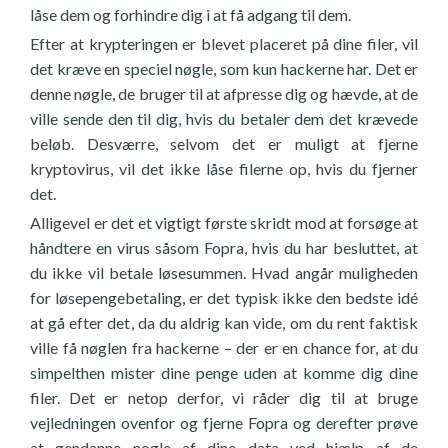
låse dem og forhindre dig i at få adgang til dem.
Efter at krypteringen er blevet placeret på dine filer, vil
det kræve en speciel nøgle, som kun hackerne har. Det er
denne nøgle, de bruger til at afpresse dig og hævde, at de
ville sende den til dig, hvis du betaler dem det krævede
beløb. Desværre, selvom det er muligt at fjerne
kryptovirus, vil det ikke låse filerne op, hvis du fjerner
det.
Alligevel er det et vigtigt første skridt mod at forsøge at
håndtere en virus såsom Fopra, hvis du har besluttet, at
du ikke vil betale løsesummen. Hvad angår muligheden
for løsepengebetaling, er det typisk ikke den bedste idé
at gå efter det, da du aldrig kan vide, om du rent faktisk
ville få nøglen fra hackerne – der er en chance for, at du
simpelthen mister dine penge uden at komme dig dine
filer. Det er netop derfor, vi råder dig til at bruge
vejledningen ovenfor og fjerne Fopra og derefter prøve
at gendanne nogle af dine data ved hjælp af de