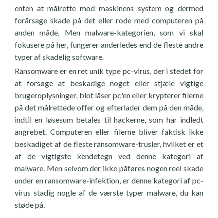
enten at målrette mod maskinens system og dermed
forårsage skade på det eller rode med computeren på
anden måde. Men malware-kategorien, som vi skal
fokusere på her, fungerer anderledes end de fleste andre
typer af skadelig software.
Ransomware er en ret unik type pc-virus, der i stedet for
at forsøge at beskadige noget eller stjæle vigtige
brugeroplysninger, blot låser pc'en eller krypterer filerne
på det målrettede offer og efterlader dem på den måde,
indtil en løsesum betales til hackerne, som har indledt
angrebet. Computeren eller filerne bliver faktisk ikke
beskadiget af de fleste ransomware-trusler, hvilket er et
af de vigtigste kendetegn ved denne kategori af
malware. Men selvom der ikke påføres nogen reel skade
under en ransomware-infektion, er denne kategori af pc-
virus stadig nogle af de værste typer malware, du kan
støde på.