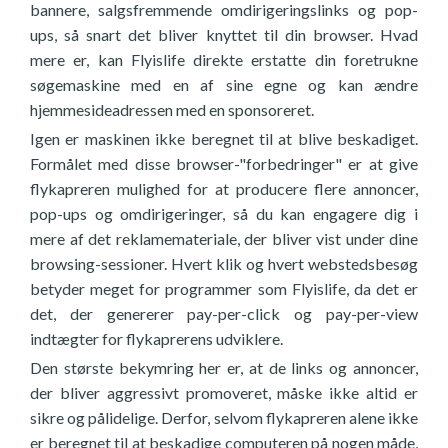
bannere, salgsfremmende omdirigeringslinks og pop-
ups, så snart det bliver knyttet til din browser. Hvad
mere er, kan Flyislife direkte erstatte din foretrukne
søgemaskine med en af sine egne og kan ændre
hjemmesideadressen med en sponsoreret.
Igen er maskinen ikke beregnet til at blive beskadiget.
Formålet med disse browser-"forbedringer" er at give
flykapreren mulighed for at producere flere annoncer,
pop-ups og omdirigeringer, så du kan engagere dig i
mere af det reklamemateriale, der bliver vist under dine
browsing-sessioner. Hvert klik og hvert webstedsbesøg
betyder meget for programmer som Flyislife, da det er
det, der genererer pay-per-click og pay-per-view
indtægter for flykaprerens udviklere.
Den største bekymring her er, at de links og annoncer,
der bliver aggressivt promoveret, måske ikke altid er
sikre og pålidelige. Derfor, selvom flykapreren alene ikke
er beregnet til at beskadige computeren på nogen måde,