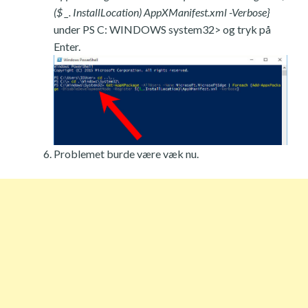
($ _. InstallLocation) AppXManifest.xml -Verbose}
under PS C: WINDOWS system32> og tryk på
Enter.
Problemet burde være væk nu.