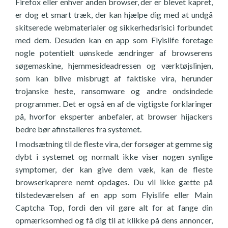
Firefox eller enhver anden browser, der er blevet kapret,
er dog et smart træk, der kan hjælpe dig med at undgå
skitserede webmaterialer og sikkerhedsrisici forbundet
med dem. Desuden kan en app som Flyislife foretage
nogle potentielt uønskede ændringer af browserens
søgemaskine, hjemmesideadressen og værktøjslinjen,
som kan blive misbrugt af faktiske vira, herunder
trojanske heste, ransomware og andre ondsindede
programmer. Det er også en af de vigtigste forklaringer
på, hvorfor eksperter anbefaler, at browser hijackers
bedre bør afinstalleres fra systemet.
I modsætning til de fleste vira, der forsøger at gemme sig
dybt i systemet og normalt ikke viser nogen synlige
symptomer, der kan give dem væk, kan de fleste
browserkaprere nemt opdages. Du vil ikke gætte på
tilstedeværelsen af en app som Flyislife eller Main
Captcha Top, fordi den vil gøre alt for at fange din
opmærksomhed og få dig til at klikke på dens annoncer,