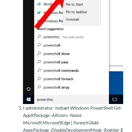
I administrator: Indsæt Windows PowerShell
Get-
AppXPackage -AllUsers -Name
Microsoft.MicrosoftEdge | Foreach {Add-
AppxPackage -DisableDevelopmentMode -Register $