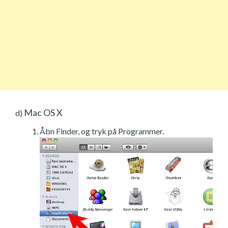
Mac OS X
d)
Åbn Finder, og tryk på Programmer.