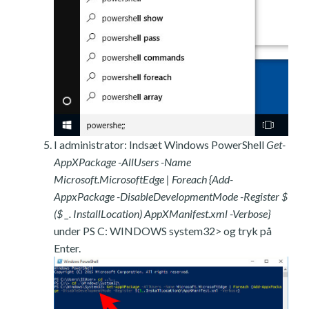
I administrator: Indsæt Windows PowerShell
Get-
AppXPackage -AllUsers -Name
Microsoft.MicrosoftEdge | Foreach {Add-
AppxPackage -DisableDevelopmentMode -Register $
($ _. InstallLocation) AppXManifest.xml -Verbose}
under PS C: WINDOWS system32> og tryk på
Enter.