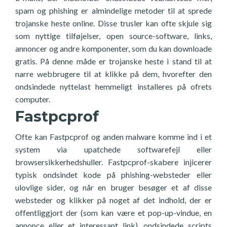
spam og phishing er almindelige metoder til at sprede
trojanske heste online. Disse trusler kan ofte skjule sig
som nyttige tilføjelser, open source-software, links,
annoncer og andre komponenter, som du kan downloade
gratis. På denne måde er trojanske heste i stand til at
narre webbrugere til at klikke på dem, hvorefter den
ondsindede nyttelast hemmeligt installeres på ofrets
computer.
Fastpcprof
Ofte kan Fastpcprof og anden malware komme ind i et
system via upatchede softwarefejl eller
browsersikkerhedshuller. Fastpcprof-skabere injicerer
typisk ondsindet kode på phishing-websteder eller
ulovlige sider, og når en bruger besøger et af disse
websteder og klikker på noget af det indhold, der er
offentliggjort der (som kan være et pop-up-vindue, en
annonce eller et interessant link), ondsindede scripts