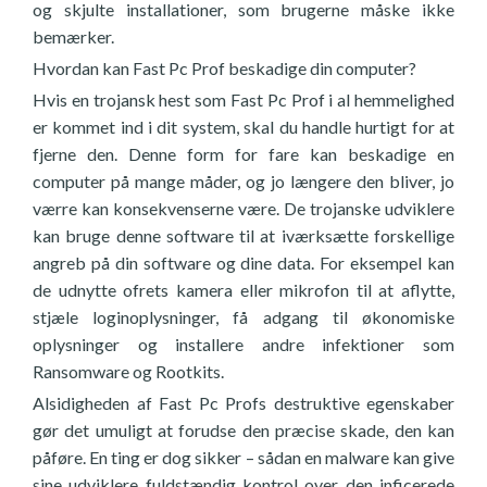
og skjulte installationer, som brugerne måske ikke
bemærker.
Hvordan kan Fast Pc Prof beskadige din computer?
Hvis en trojansk hest som Fast Pc Prof i al hemmelighed
er kommet ind i dit system, skal du handle hurtigt for at
fjerne den. Denne form for fare kan beskadige en
computer på mange måder, og jo længere den bliver, jo
værre kan konsekvenserne være. De trojanske udviklere
kan bruge denne software til at iværksætte forskellige
angreb på din software og dine data. For eksempel kan
de udnytte ofrets kamera eller mikrofon til at aflytte,
stjæle loginoplysninger, få adgang til økonomiske
oplysninger og installere andre infektioner som
Ransomware og Rootkits.
Alsidigheden af Fast Pc Profs destruktive egenskaber
gør det umuligt at forudse den præcise skade, den kan
påføre. En ting er dog sikker – sådan en malware kan give
sine udviklere fuldstændig kontrol over den inficerede