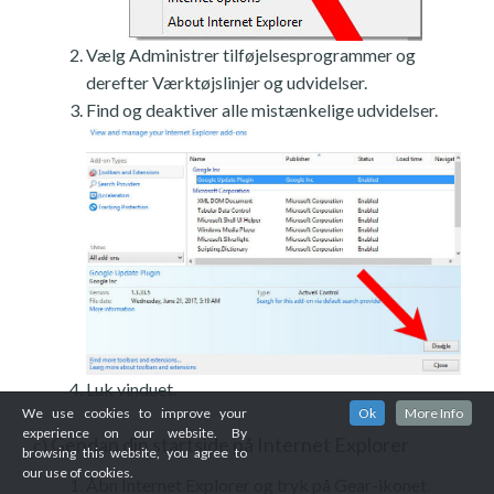
Vælg Administrer tilføjelsesprogrammer og
derefter Værktøjslinjer og udvidelser.
Find og deaktiver alle mistænkelige udvidelser.
Luk vinduet.
We use cookies to improve your
Ok
More Info
experience on our website. By
Gendan din startside på Internet Explorer
c)
browsing this website, you agree to
our use of cookies.
Åbn Internet Explorer og tryk på Gear-ikonet.