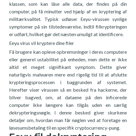
klassen, som kan låse alle data, der findes på din
computer, på få minutter ved hjælp af en kryptering af
militærkvalitet. Typisk udløser Eeyu-virussen synlige
symptomer på sin tilstedeværelse, indtil filkrypteringen
er udført, hvilket gør det næsten umuligt at identificere.
Eeyu virus vil kryptere dine filer
Få brugere kan opleve opbremsninger i deres computere
eller generel ustabilitet på enheden, men dette er ikke
altid et meget signifikant symptom. Dette giver
naturligvis malwaren mere end rigelig tid til at afslutte
krypteringsprocessen i baggrunden af systemet.
Herefter viser virussen så en besked fra hackerne, der
bliver bagved, om, at dataene på den inficerede
computer ikke længere kan tilgås uden en særlig
dekrypteringsnøgle. I denne besked giver skurkene
detaljer om, hvordan man får nøglen ved at foretage en
løsesumsbetaling til en specifik cryptocurrency-pung.