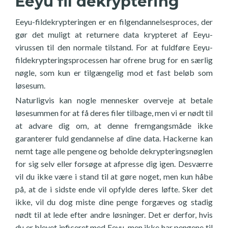
Eeyu fil dekryptering
Eeyu-fildekrypteringen er en filgendannelsesproces, der
gør det muligt at returnere data krypteret af Eeyu-
virussen til den normale tilstand. For at fuldføre Eeyu-
fildekrypteringsprocessen har ofrene brug for en særlig
nøgle, som kun er tilgængelig mod et fast beløb som
løsesum.
Naturligvis kan nogle mennesker overveje at betale
løsesummen for at få deres filer tilbage, men vi er nødt til
at advare dig om, at denne fremgangsmåde ikke
garanterer fuld gendannelse af dine data. Hackerne kan
nemt tage alle pengene og beholde dekrypteringsnøglen
for sig selv eller forsøge at afpresse dig igen. Desværre
vil du ikke være i stand til at gøre noget, men kun håbe
på, at de i sidste ende vil opfylde deres løfte. Sker det
ikke, vil du dog miste dine penge forgæves og stadig
nødt til at lede efter andre løsninger. Det er derfor, hvis
du er blevet inficeret med Eeyu, men ikke har pengene til