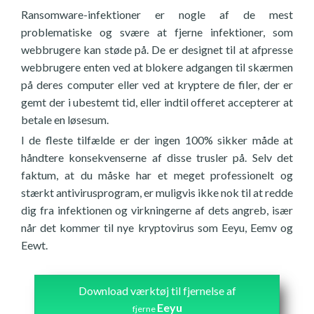
Ransomware-infektioner er nogle af de mest
problematiske og svære at fjerne infektioner, som
webbrugere kan støde på. De er designet til at afpresse
webbrugere enten ved at blokere adgangen til skærmen
på deres computer eller ved at kryptere de filer, der er
gemt der i ubestemt tid, eller indtil offeret accepterer at
betale en løsesum.
I de fleste tilfælde er der ingen 100% sikker måde at
håndtere konsekvenserne af disse trusler på. Selv det
faktum, at du måske har et meget professionelt og
stærkt antivirusprogram, er muligvis ikke nok til at redde
dig fra infektionen og virkningerne af dets angreb, især
når det kommer til nye kryptovirus som Eeyu, Eemv og
Eewt.
Download værktøj til fjernelse af
Eeyu
fjerne