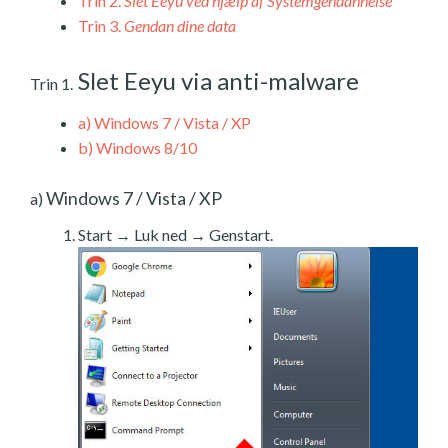
Trin 2.
Slet Eeyu ved hjælp af Systemgendannelse
Trin 3.
Gendan dine data
Slet Eeyu via anti-malware
Trin 1.
a)
Windows 7 / Vista / XP
b)
Windows 8/10
Windows 7 / Vista / XP
a)
Start → Luk ned → Genstart.