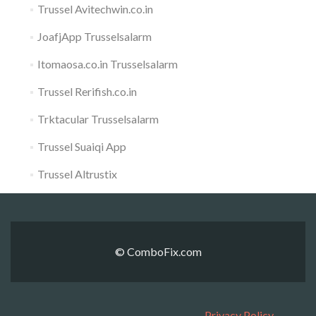
Trussel Avitechwin.co.in
JoafjApp Trusselsalarm
Itomaosa.co.in Trusselsalarm
Trussel Rerifish.co.in
Trktacular Trusselsalarm
Trussel Suaiqi App
Trussel Altrustix
© ComboFix.com
Privacy Policy