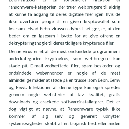
ransomware-kategorien, der truer webbrugere til aldrig
at kunne få adgang til deres digitale filer igen, hvis de
ikke overfører penge til en given kryptowallet som
løsesum. Hvad Eebn-virussen dybest set gør, er, at den
beder om en løsesum i bytte for at give ofrene en
dekrypteringsnøgle til deres tidligere krypterede filer.
Denne virus er et af de mest ondsindede programmer i
underkategorien kryptovirus, som webbrugere kan
støde på. E-mail-vedhæftede filer, spam-beskeder og
ondsindede webannoncer er nogle af de mest
almindelige måder at støde på en trussel som Eebn, Eemv
og Eewt. Infektioner af denne type kan også spredes
gennem nogle websteder af lav kvalitet, gratis
downloads og crackede softwareinstallatører. Det er
dog vigtigt at nævne, at Ransomware typisk ikke
kommer af sig selv og generelt udnytter
systemsvagheder skabt af en trojansk hest eller anden