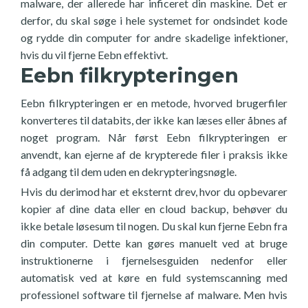
malware, der allerede har inficeret din maskine. Det er
derfor, du skal søge i hele systemet for ondsindet kode
og rydde din computer for andre skadelige infektioner,
hvis du vil fjerne Eebn effektivt.
Eebn filkrypteringen
Eebn filkrypteringen er en metode, hvorved brugerfiler
konverteres til databits, der ikke kan læses eller åbnes af
noget program. Når først Eebn filkrypteringen er
anvendt, kan ejerne af de krypterede filer i praksis ikke
få adgang til dem uden en dekrypteringsnøgle.
Hvis du derimod har et eksternt drev, hvor du opbevarer
kopier af dine data eller en cloud backup, behøver du
ikke betale løsesum til nogen. Du skal kun fjerne Eebn fra
din computer. Dette kan gøres manuelt ved at bruge
instruktionerne i fjernelsesguiden nedenfor eller
automatisk ved at køre en fuld systemscanning med
professionel software til fjernelse af malware. Men hvis