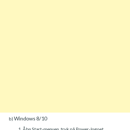
Windows 8/10
b)
Åbn Start-menuen, tryk på Power-logoet.