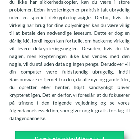
du ikke har sikkerhedskopier, kan du være i store
problemer. Eebn-krypteringen er praktisk talt ubrydelig
uden en speciel dekrypteringsnøgle. Derfor, hvis du
virkelig har brug for dine oplysninger, kan du være villig
til at betale den nødvendige løsesum. Dette er dog en
dårlig idé, fordi ingen kan fortælle, om hackerne virkelig
vil levere dekrypteringsnøglen. Desuden, hvis du får
nøglen, men krypteringen ikke kan vendes med den
nøgle, vil du stå uden data og ingen penge. Derudover vil
din computer være fuldstændig ubrugelig, indtil
Ransomware er fjernet fra den, da alle nye og gamle filer,
du opretter eller henter, højst sandsynligt bliver
krypteret igen. Det er derfor, vi foreslår, at du fokuserer
på trinene i den følgende vejledning og se vores
filgendannelsessektion, som giver nogle gratis forslag til
datagendannelse.
Download værktøj til fjernelse af