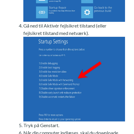
Gå ned til Aktivér fejlsikret tilstand (eller
fejlsikret tilstand med netværk).
Tryk på Genstart.
Når din computer indlæses, skal du downloade