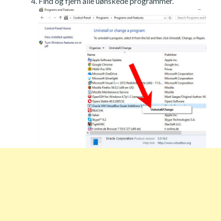
Find og fjern alle uønskede programmer.