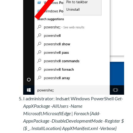
I administrator: Indsæt Windows PowerShell
Get-
AppXPackage -AllUsers -Name
Microsoft.MicrosoftEdge | Foreach {Add-
AppxPackage -DisableDevelopmentMode -Register $
($ _. InstallLocation) AppXManifest.xml -Verbose}