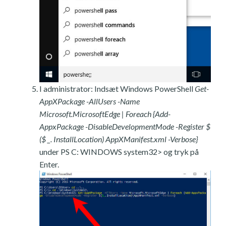
I administrator: Indsæt Windows PowerShell
Get-
AppXPackage -AllUsers -Name
Microsoft.MicrosoftEdge | Foreach {Add-
AppxPackage -DisableDevelopmentMode -Register $
($ _. InstallLocation) AppXManifest.xml -Verbose}
under PS C: WINDOWS system32> og tryk på
Enter.