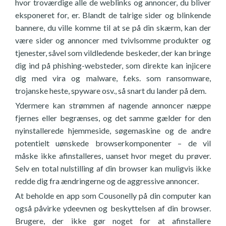
hvor troværdige alle de weblinks og annoncer, du bliver
eksponeret for, er. Blandt de talrige sider og blinkende
bannere, du ville komme til at se på din skærm, kan der
være sider og annoncer med tvivlsomme produkter og
tjenester, såvel som vildledende beskeder, der kan bringe
dig ind på phishing-websteder, som direkte kan injicere
dig med vira og malware, f.eks. som ransomware,
trojanske heste, spyware osv., så snart du lander på dem.
Ydermere kan strømmen af nagende annoncer næppe
fjernes eller begrænses, og det samme gælder for den
nyinstallerede hjemmeside, søgemaskine og de andre
potentielt uønskede browserkomponenter – de vil
måske ikke afinstalleres, uanset hvor meget du prøver.
Selv en total nulstilling af din browser kan muligvis ikke
redde dig fra ændringerne og de aggressive annoncer.
At beholde en app som Cousonelly på din computer kan
også påvirke ydeevnen og beskyttelsen af din browser.
Brugere, der ikke gør noget for at afinstallere