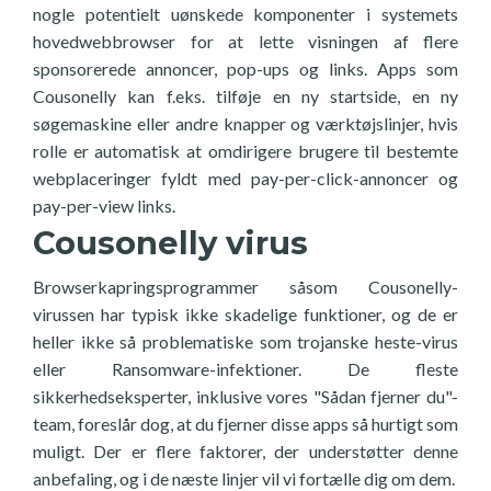
nogle potentielt uønskede komponenter i systemets
hovedwebbrowser for at lette visningen af flere
sponsorerede annoncer, pop-ups og links. Apps som
Cousonelly kan f.eks. tilføje en ny startside, en ny
søgemaskine eller andre knapper og værktøjslinjer, hvis
rolle er automatisk at omdirigere brugere til bestemte
webplaceringer fyldt med pay-per-click-annoncer og
pay-per-view links.
Cousonelly virus
Browserkapringsprogrammer såsom Cousonelly-
virussen har typisk ikke skadelige funktioner, og de er
heller ikke så problematiske som trojanske heste-virus
eller Ransomware-infektioner. De fleste
sikkerhedseksperter, inklusive vores "Sådan fjerner du"-
team, foreslår dog, at du fjerner disse apps så hurtigt som
muligt. Der er flere faktorer, der understøtter denne
anbefaling, og i de næste linjer vil vi fortælle dig om dem.