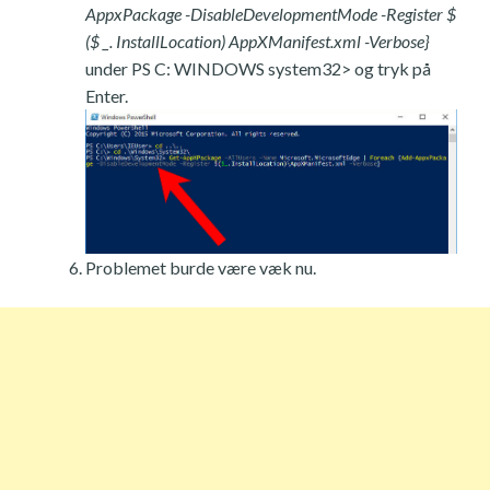
AppxPackage -DisableDevelopmentMode -Register $
($ _. InstallLocation) AppXManifest.xml -Verbose}
under PS C: WINDOWS system32> og tryk på
Enter.
Problemet burde være væk nu.