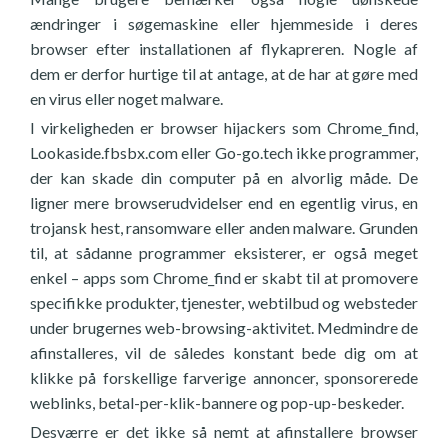
ændringer i søgemaskine eller hjemmeside i deres
browser efter installationen af flykapreren. Nogle af
dem er derfor hurtige til at antage, at de har at gøre med
en virus eller noget malware.
I virkeligheden er browser hijackers som Chrome_find,
Lookaside.fbsbx.com eller Go-go.tech ikke programmer,
der kan skade din computer på en alvorlig måde. De
ligner mere browserudvidelser end en egentlig virus, en
trojansk hest, ransomware eller anden malware. Grunden
til, at sådanne programmer eksisterer, er også meget
enkel – apps som Chrome_find er skabt til at promovere
specifikke produkter, tjenester, webtilbud og websteder
under brugernes web-browsing-aktivitet. Medmindre de
afinstalleres, vil de således konstant bede dig om at
klikke på forskellige farverige annoncer, sponsorerede
weblinks, betal-per-klik-bannere og pop-up-beskeder.
Desværre er det ikke så nemt at afinstallere browser