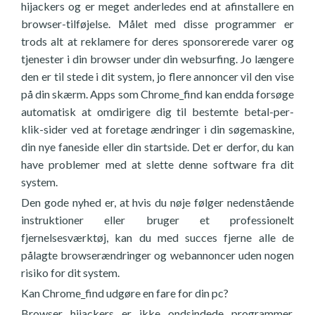
hijackers og er meget anderledes end at afinstallere en
browser-tilføjelse. Målet med disse programmer er
trods alt at reklamere for deres sponsorerede varer og
tjenester i din browser under din websurfing. Jo længere
den er til stede i dit system, jo flere annoncer vil den vise
på din skærm. Apps som Chrome_find kan endda forsøge
automatisk at omdirigere dig til bestemte betal-per-
klik-sider ved at foretage ændringer i din søgemaskine,
din nye faneside eller din startside. Det er derfor, du kan
have problemer med at slette denne software fra dit
system.
Den gode nyhed er, at hvis du nøje følger nedenstående
instruktioner eller bruger et professionelt
fjernelsesværktøj, kan du med succes fjerne alle de
pålagte browserændringer og webannoncer uden nogen
risiko for dit system.
Kan Chrome_find udgøre en fare for din pc?
Browser hijackers er ikke ondsindede programmer.