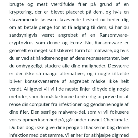
brugte og mest værdifulde filer på grund af en
kryptering, der er blevet placeret på dem, og hvis en
skræmmende løsesum-krævende besked nu beder dig
om at betale penge for at få adgang til dem, så har du
sandsynligvis været angrebet af en Ransomware-
cryptovirus som denne og Eemv. Nu, Ransomware er
generelt en meget sofistikeret form for malware, og hvis
du er ved at håndtere nogen af dens repræsentanter, bør
du omhyggeligt studere alle dine muligheder. Desværre
er der ikke så mange alternativer, og i nogle tilfælde
bliver konsekvenserne af angrebet måske ikke helt
vendt. Alligevel vil vi i de næste linjer tilbyde dig nogle
metoder, som du måske kunne tænke dig at prøve for at
rense din computer fra infektionen og gendanne nogle af
dine filer. Den særlige malware-del, som vi vil fokusere
vores opmærksomhed på, går under navnet Checkmate.
Du bør dog ikke give dine penge til hackerne bag denne
infektion med det samme. Vi er her for at hjælpe dig med