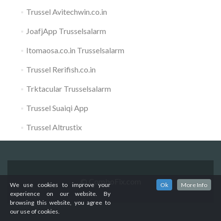
Trussel Avitechwin.co.in
JoafjApp Trusselsalarm
Itomaosa.co.in Trusselsalarm
Trussel Rerifish.co.in
Trktacular Trusselsalarm
Trussel Suaiqi App
Trussel Altrustix
© ComboFix.com
We use cookies to improve your
Ok
More Info
experience on our website. By
browsing this website, you agree to
our use of cookies.