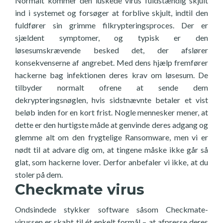
Normalt kommer den luskede virus fuldstændig skjult
ind i systemet og forsøger at forblive skjult, indtil den
fuldfører sin grimme filkrypteringsproces. Der er
sjældent symptomer, og typisk er den
løsesumskrævende besked det, der afslører
konsekvenserne af angrebet. Med dens hjælp fremfører
hackerne bag infektionen deres krav om løsesum. De
tilbyder normalt ofrene at sende dem
dekrypteringsnøglen, hvis sidstnævnte betaler et vist
beløb inden for en kort frist. Nogle mennesker mener, at
dette er den hurtigste måde at genvinde deres adgang og
glemme alt om den frygtelige Ransomware, men vi er
nødt til at advare dig om, at tingene måske ikke går så
glat, som hackerne lover. Derfor anbefaler vi ikke, at du
stoler på dem.
Checkmate virus
Ondsindede stykker software såsom Checkmate-
virussen er skabt til ét enkelt formål – at afpresse deres