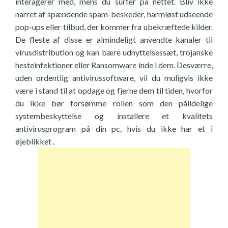
interagerer med, mens du surfer på nettet. Bliv ikke
narret af spændende spam-beskeder, harmløst udseende
pop-ups eller tilbud, der kommer fra ubekræftede kilder.
De fleste af disse er almindeligt anvendte kanaler til
virusdistribution og kan bære udnyttelsessæt, trojanske
hesteinfektioner eller Ransomware inde i dem. Desværre,
uden ordentlig antivirussoftware, vil du muligvis ikke
være i stand til at opdage og fjerne dem til tiden, hvorfor
du ikke bør forsømme rollen som den pålidelige
systembeskyttelse og installere et kvalitets
antivirusprogram på din pc, hvis du ikke har et i
øjeblikket .