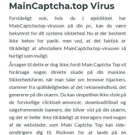
MainCaptcha.top Virus
Forståeligt nok, hvis du i øjeblikket har
MainCaptcha.top-virussen på din pc, kan du være
bekymret for dit systems sikkerhed. Nu er der bestemt
ikke behov for panik, men ved, at det faktisk er
tilrådeligt at afinstallere MainCaptcha.top-virussen så
hurtigt som muligt.
Årsagen til dette er dog ikke, fordi Main Captcha Top vil
forårsage nogen direkte skade på din maskine.
Sikkerhedsfaren, når man taler om browser hijackers,
stammer fra upålideligheden af det reklameindhold, det
genererer på din skærm. Du kan simpelthen ikke stole på
de forskellige clickbait-annoncer, downloadtilbud og
salgsfremmende bannere, der bliver vist på din skærm,
og det er heller ikke tilrådeligt at interagere med nogen
af de websteder, som Main Captcha Top kan side-
omdirigere dig til. Risikoen for at lande på en