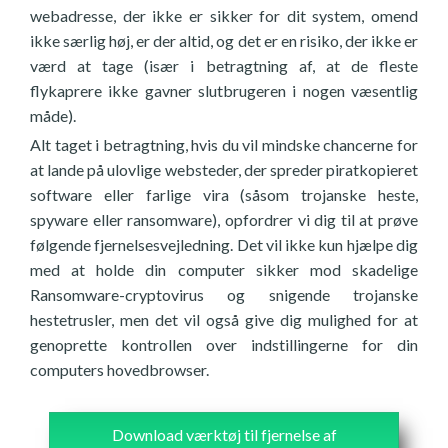
webadresse, der ikke er sikker for dit system, omend
ikke særlig høj, er der altid, og det er en risiko, der ikke er
værd at tage (især i betragtning af, at de fleste
flykaprere ikke gavner slutbrugeren i nogen væsentlig
måde).
Alt taget i betragtning, hvis du vil mindske chancerne for
at lande på ulovlige websteder, der spreder piratkopieret
software eller farlige vira (såsom trojanske heste,
spyware eller ransomware), opfordrer vi dig til at prøve
følgende fjernelsesvejledning. Det vil ikke kun hjælpe dig
med at holde din computer sikker mod skadelige
Ransomware-cryptovirus og snigende trojanske
hestetrusler, men det vil også give dig mulighed for at
genoprette kontrollen over indstillingerne for din
computers hovedbrowser.
Download værktøj til fjernelse af