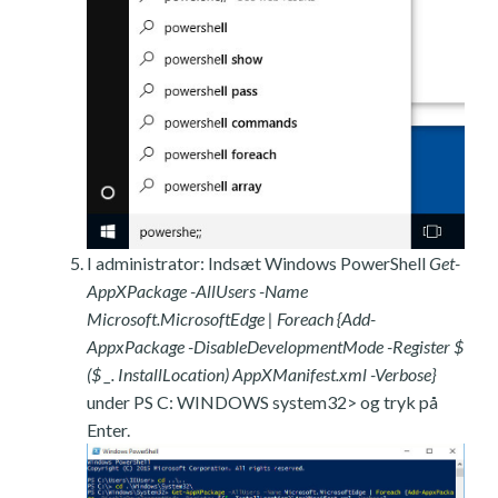
I administrator: Indsæt Windows PowerShell
Get-
AppXPackage -AllUsers -Name
Microsoft.MicrosoftEdge | Foreach {Add-
AppxPackage -DisableDevelopmentMode -Register $
($ _. InstallLocation) AppXManifest.xml -Verbose}
under PS C: WINDOWS system32> og tryk på
Enter.