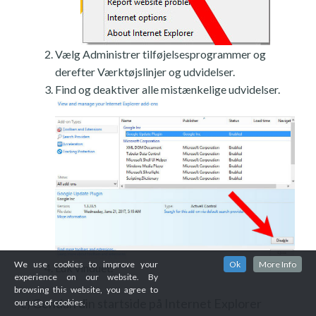
Vælg Administrer tilføjelsesprogrammer og
derefter Værktøjslinjer og udvidelser.
Find og deaktiver alle mistænkelige udvidelser.
We use cookies to improve your
Ok
More Info
Luk vinduet.
experience on our website. By
browsing this website, you agree to
Gendan din startside på Internet Explorer
our use of cookies.
c)