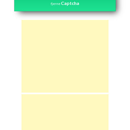
Captcha
fjerne