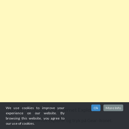
We use cookies to improve your
Ok
More Info
Fjern Boyu.com fra Internet Explorer
b)
experience on our website. By
browsing this website, you agree to
Åbn Internet Explorer og tryk på Gear-ikonet.
our use of cookies.