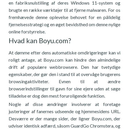
en fabriksnulstilling af deres Windows 11-system og
brugte en række værktøjer til at fjerne malwaren. For os
fremhævede denne oplevelse behovet for en pålidelig
fjernelsesstrategi og en øget bevidsthed om denne nylige
online forstyrrelse.
Hvad kan Boyu.com?
At dømme efter dens automatiske omdirigeringer kan vi
roligt antage, at Boyu.com kan hindre den almindelige
drift af populære webbrowsere. Den har tvetydige
egenskaber, der gør den i stand til at overvåge brugerens
browsingaktiviteter. Evnen til at ændre
browserindstillinger til gavn for sine ejere uden at søge
tilladelse er dog den mest foruroligende funktion.
Nogle af disse ændringer involverer at foretage
justeringer af fanernes udseende og hjemmesidens URL.
Desværre er der mange sider, der ligner Boyu.com, der
udviser identisk adfærd, såsom GuardGo Chromstera, og