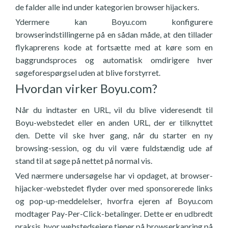
de falder alle ind under kategorien browser hijackers.
Ydermere kan Boyu.com konfigurere
browserindstillingerne på en sådan måde, at den tillader
flykaprerens kode at fortsætte med at køre som en
baggrundsproces og automatisk omdirigere hver
søgeforespørgsel uden at blive forstyrret.
Hvordan virker Boyu.com?
Når du indtaster en URL, vil du blive videresendt til
Boyu-webstedet eller en anden URL, der er tilknyttet
den. Dette vil ske hver gang, når du starter en ny
browsing-session, og du vil være fuldstændig ude af
stand til at søge på nettet på normal vis.
Ved nærmere undersøgelse har vi opdaget, at browser-
hijacker-webstedet flyder over med sponsorerede links
og pop-up-meddelelser, hvorfra ejeren af Boyu.com
modtager Pay-Per-Click-betalinger. Dette er en udbredt
praksis, hvor webstedsejere tjener på browserkapring på