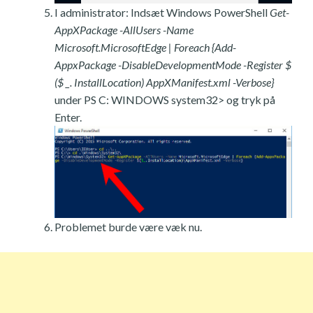
I administrator: Indsæt Windows PowerShell
Get-
AppXPackage -AllUsers -Name
Microsoft.MicrosoftEdge | Foreach {Add-
AppxPackage -DisableDevelopmentMode -Register $
($ _. InstallLocation) AppXManifest.xml -Verbose}
under PS C: WINDOWS system32> og tryk på
Enter.
Problemet burde være væk nu.