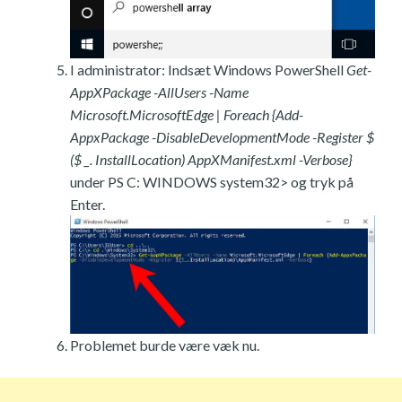
I administrator: Indsæt Windows PowerShell
Get-
AppXPackage -AllUsers -Name
Microsoft.MicrosoftEdge | Foreach {Add-
AppxPackage -DisableDevelopmentMode -Register $
($ _. InstallLocation) AppXManifest.xml -Verbose}
under PS C: WINDOWS system32> og tryk på
Enter.
Problemet burde være væk nu.