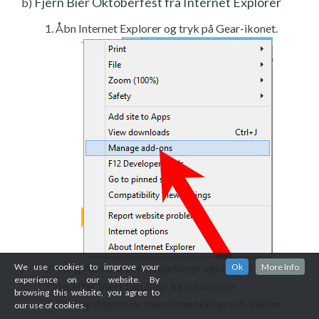
Fjern Bier Oktoberfest fra Internet Explorer
b)
Åbn Internet Explorer og tryk på Gear-ikonet.
Vælg Administrer tilføjelsesprogrammer og
We use cookies to improve your
Ok
More Info
experience on our website. By
derefter Værktøjslinjer og udvidelser.
browsing this website, you agree to
Find og deaktiver alle mistænkelige udvidelser.
our use of cookies.