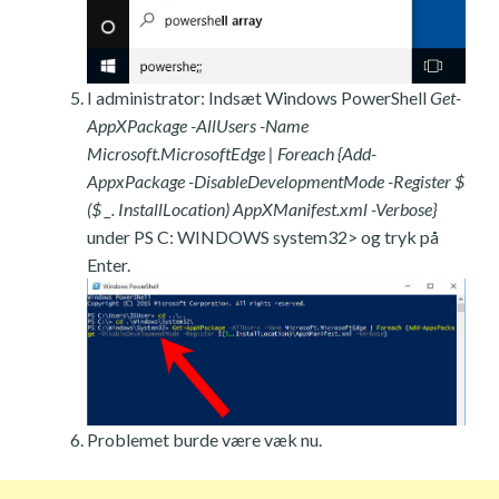
I administrator: Indsæt Windows PowerShell
Get-
AppXPackage -AllUsers -Name
Microsoft.MicrosoftEdge | Foreach {Add-
AppxPackage -DisableDevelopmentMode -Register $
($ _. InstallLocation) AppXManifest.xml -Verbose}
under PS C: WINDOWS system32> og tryk på
Enter.
Problemet burde være væk nu.