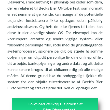
Desværre, i modsætning til phishing-beskeder som dem,
der er relateret til Becks Bier Oktoberfest, som normalt
er ret nemme at genkende, kan mange af de potentielle
trojanske hestebærere ikke opdages uden pålidelig
antivirussoftware. Og hvis de ikke fjernes til tiden, kan
disse trusler alvorligt skade OS. For eksempel kan de
korrumpere, erstatte og ændre vigtige system- eller
følsomme personlige filer, rode med de grundlæggende
systemprocesser, spionere på dig og stjæle følsomme
oplysninger om dig, dit personlige liv, dine onlineprofiler,
dit arbejde, bankoplysninger og andre data , og alt dette
kunne senere bruges til at chikanere dig på alle mulige
måder. Af denne grund bør du omhyggeligt tjekke dit
system for den skjulte tilstedeværelse af Beck's Bier
Oktoberfest og straks fjerne det, hvis du opdager det.
Download værktøj til fjernelse af
Bier Oktoberfest