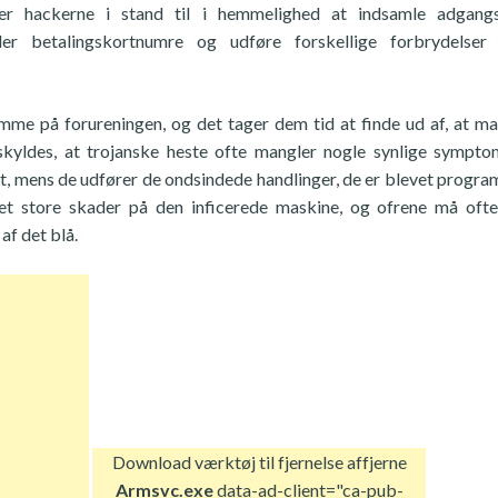
er hackerne i stand til i hemmelighed at indsamle adgangs
eller betalingskortnumre og udføre forskellige forbrydelse
me på forureningen, og det tager dem tid at finde ud af, at m
kyldes, at trojanske heste ofte mangler nogle synlige sympt
ligt, mens de udfører de ondsindede handlinger, de er blevet progr
aget store skader på den inficerede maskine, og ofrene må oft
f det blå.
Download værktøj til fjernelse af
fjerne
Armsvc.exe
data-ad-client="ca-pub-