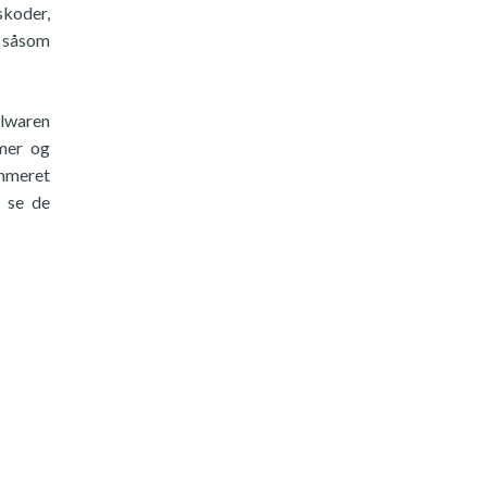
koder,
r såsom
alwaren
omer og
ammeret
e se de