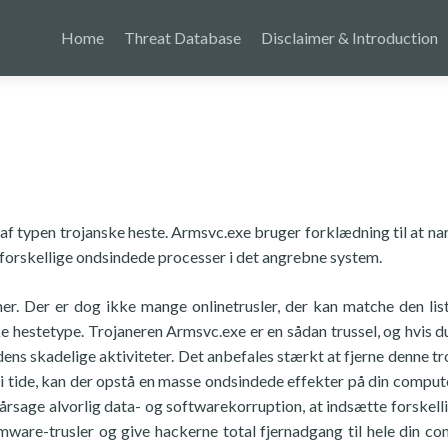
Home
Threat Database
Disclaimer & Introduction
af typen trojanske heste. Armsvc.exe bruger forklædning til at nar
e forskellige ondsindede processer i det angrebne system.
r. Der er dog ikke mange onlinetrusler, der kan matche den lis
ke hestetype. Trojaneren Armsvc.exe er en sådan trussel, og hvis d
 dens skadelige aktiviteter. Det anbefales stærkt at fjerne denne tr
t i tide, kan der opstå en masse ondsindede effekter på din compute
forårsage alvorlig data- og softwarekorruption, at indsætte forskell
are-trusler og give hackerne total fjernadgang til hele din co