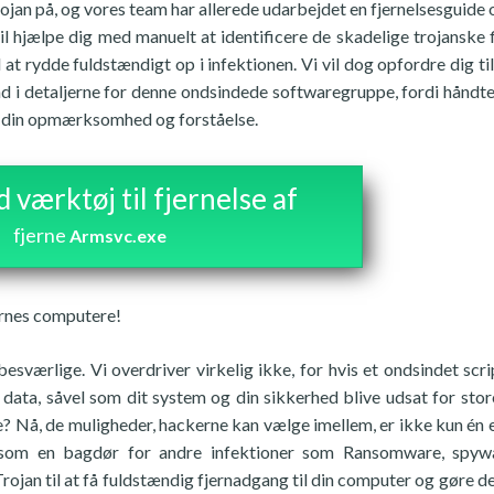
ojan på, og vores team har allerede udarbejdet en fjernelsesguide 
l hjælpe dig med manuelt at identificere de skadelige trojanske f
il at rydde fuldstændigt op i infektionen. Vi vil dog opfordre dig ti
nd i detaljerne for denne ondsindede softwaregruppe, fordi håndte
l din opmærksomhed og forståelse.
værktøj til fjernelse af
fjerne
Armsvc.exe
ernes computere!
sværlige. Vi overdriver virkelig ikke, for hvis et ondsindet scr
 data, såvel som dit system og din sikkerhed blive udsat for store 
? Nå, de muligheder, hackerne kan vælge imellem, er ikke kun én el
 som en bagdør for andre infektioner som Ransomware, spyw
ojan til at få fuldstændig fjernadgang til din computer og gøre den