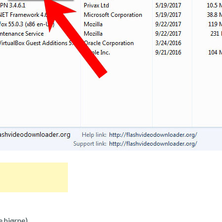
 hjørne).