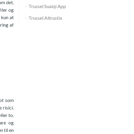
om det.
Trussel Suaiqi App
iler og
l kun at
Trussel Altrustix
ring af
ipt som
risici.
ler to.
are og
 til en