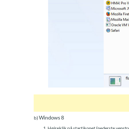
Windows 8
b)
Højreklik på startikonet (nederste venstre