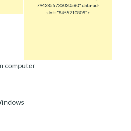
7943855733030580" data-ad-
slot="8455210809">
in computer
 Windows