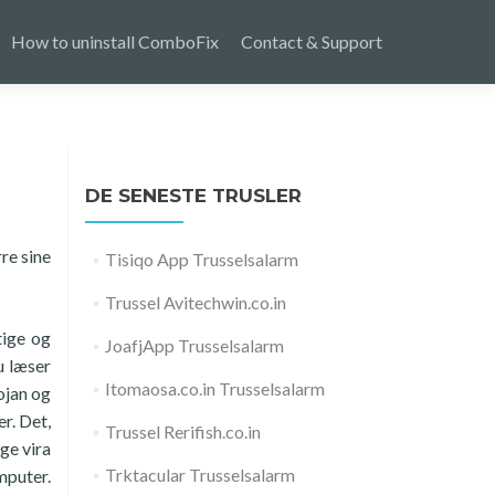
How to uninstall ComboFix
Contact & Support
DE SENESTE TRUSLER
re sine
Tisiqo App Trusselsalarm
Trussel Avitechwin.co.in
tige og
JoafjApp Trusselsalarm
u læser
Itomaosa.co.in Trusselsalarm
ojan og
r. Det,
Trussel Rerifish.co.in
ige vira
Trktacular Trusselsalarm
mputer.