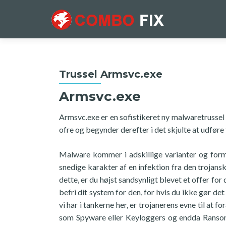
Trussel Armsvc.exe
Armsvc.exe
Armsvc.exe er en sofistikeret ny malwaretrussel 
ofre og begynder derefter i det skjulte at udfør
Malware kommer i adskillige varianter og forme
snedige karakter af en infektion fra den trojans
dette, er du højst sandsynligt blevet et offer for
befri dit system for den, for hvis du ikke gør de
vi har i tankerne her, er trojanerens evne til at 
som Spyware eller Keyloggers og endda Ransomw