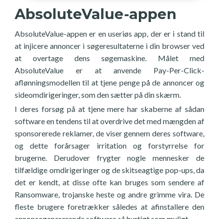
AbsoluteValue-appen
AbsoluteValue-appen er en useriøs app, der er i stand til
at injicere annoncer i søgeresultaterne i din browser ved
at overtage dens søgemaskine. Målet med
AbsoluteValue er at anvende Pay-Per-Click-
aflønningsmodellen til at tjene penge på de annoncer og
sideomdirigeringer, som den sætter på din skærm.
I deres forsøg på at tjene mere har skaberne af sådan
software en tendens til at overdrive det med mængden af
sponsorerede reklamer, de viser gennem deres software,
og dette forårsager irritation og forstyrrelse for
brugerne. Derudover frygter nogle mennesker de
tilfældige omdirigeringer og de skitseagtige pop-ups, da
det er kendt, at disse ofte kan bruges som sendere af
Ransomware, trojanske heste og andre grimme vira. De
fleste brugere foretrækker således at afinstallere den
annoncegenererende software så hurtigt som muligt.