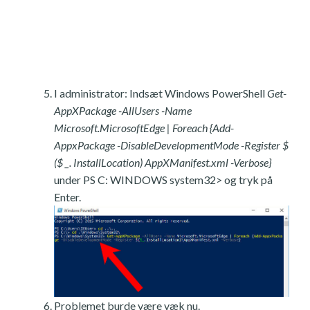
I administrator: Indsæt Windows PowerShell
Get-
AppXPackage -AllUsers -Name
Microsoft.MicrosoftEdge | Foreach {Add-
AppxPackage -DisableDevelopmentMode -Register $
($ _. InstallLocation) AppXManifest.xml -Verbose}
under PS C: WINDOWS system32> og tryk på
Enter.
Problemet burde være væk nu.