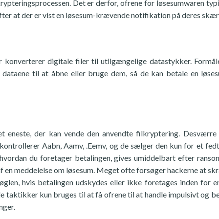
lkrypteringsprocessen. Det er derfor, ofrene for løsesumwaren typ
ter at der er vist en løsesum-krævende notifikation på deres skæ
r konverterer digitale filer til utilgængelige datastykker. Formå
 dataene til at åbne eller bruge dem, så de kan betale en løse
et eneste, der kan vende den anvendte filkryptering. Desværre
 kontrollerer Aabn, Aamv, .Eemv, og de sælger den kun for et fed
m, hvordan du foretager betalingen, gives umiddelbart efter rans
 af en meddelelse om løsesum. Meget ofte forsøger hackerne at 
glen, hvis betalingen udskydes eller ikke foretages inden for e
 taktikker kun bruges til at få ofrene til at handle impulsivt og be
nger.