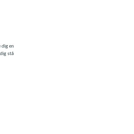
 dig en
dig stå