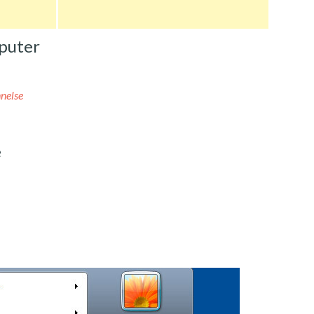
mputer
nelse
e