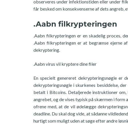
observeres under infektionstiden eller under fi
får besked om konsekvenserne af dets angreb, ef
.Aabn filkrypteringen
.Aabn filkrypteringen er en skadelig proces, de
.Aabn filkrypteringen er at begrænse ejerne af
dekryptering.
.Aabn virus vil kryptere dine filer
En specielt genereret dekrypteringsnøgle er d
dekrypteringsnøgle i skurkenes besiddelse, der
betalt i Bitcoins. Detaljerede instruktioner o
angrebet, og de vises typisk på skærmen i form
ofrene med, at de vil ødelægge dekrypteringsnø
deadline. Du skal dog vide, at sådanne vildledende
hurtigt som muligt uden at søge efter andre løsni