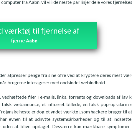
computer fra Aabn, vil vi i de næste par linjer dele vores fjernelse
værktøj til fjernelse af
fjerne
Aabn
der afpresser penge fra sine ofre ved at kryptere deres mest vær
n, når brugerne interagerer med ondsindet webindhold.
 vedhæftede filer i e-mails, links, torrents og downloads af lav kv
alsk webannonce, et inficeret billede, en falsk pop-up-alarm e
n. Trojanske heste er dog et yndet værktøj, som hackere bruger til a
har evnen til at udnytte systemsårbarheder og til at indsætt
ter uden at blive opdaget. Desværre kan mærkbare symptomer