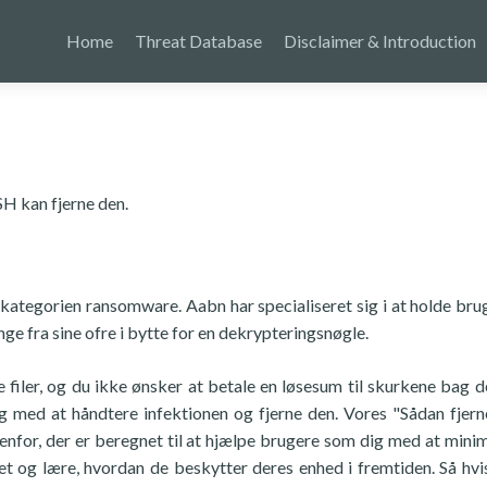
Home
Threat Database
Disclaimer & Introduction
SH kan fjerne den.
r kategorien ransomware. Aabn har specialiseret sig i at holde brug
e fra sine ofre i bytte for en dekrypteringsnøgle.
filer, og du ikke ønsker at betale en løsesum til skurkene bag d
g med at håndtere infektionen og fjerne den. Vores "Sådan fjern
enfor, der er beregnet til at hjælpe brugere som dig med at mini
og lære, hvordan de beskytter deres enhed i fremtiden. Så hvis