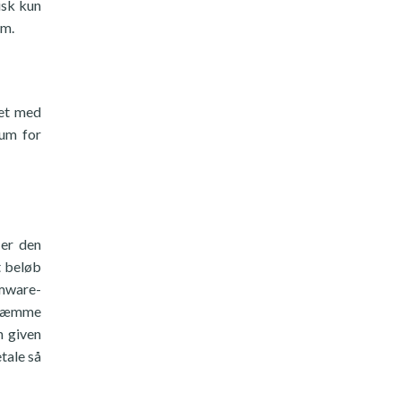
isk kun
rm.
let med
sum for
 er den
t beløb
omware-
skræmme
n given
tale så