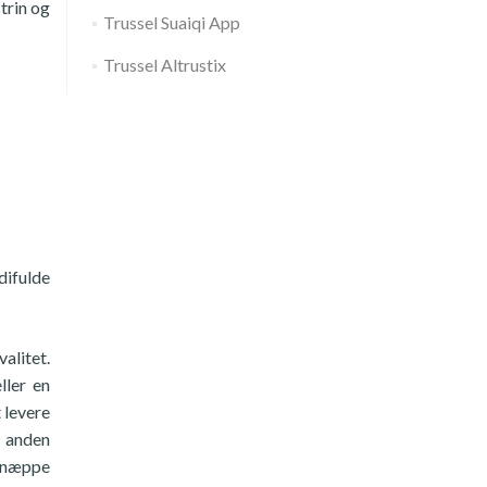
strin og
Trussel Suaiqi App
Trussel Altrustix
difulde
alitet.
ller en
t levere
e anden
 næppe