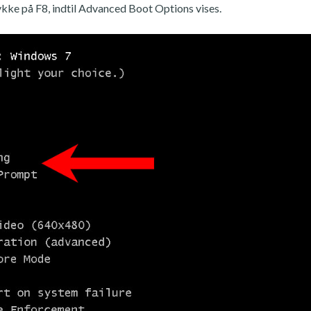
ykke på F8, indtil Advanced Boot Options vises.