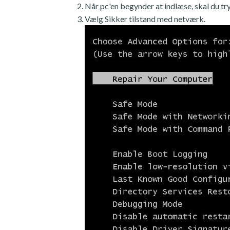
Når pc'en begynder at indlæse, skal du tr
Vælg Sikker tilstand med netværk.