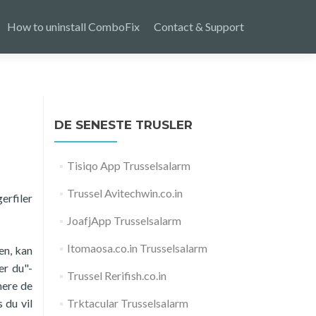
How to uninstall ComboFix
Contact & Support
DE SENESTE TRUSLER
Tisiqo App Trusselsalarm
Trussel Avitechwin.co.in
erfiler
JoafjApp Trusselsalarm
Itomaosa.co.in Trusselsalarm
en, kan
er du"-
Trussel Rerifish.co.in
mere de
 du vil
Trktacular Trusselsalarm