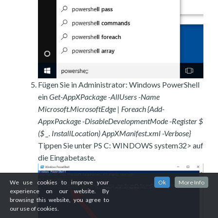
Fügen Sie in Administrator: Windows PowerShell
ein
Get-AppXPackage -AllUsers -Name
Microsoft.MicrosoftEdge | Foreach {Add-
AppxPackage -DisableDevelopmentMode -Register $
($ _. InstallLocation) AppXManifest.xml -Verbose}
Tippen Sie unter PS C: WINDOWS system32> auf
die Eingabetaste.
We use cookies to improve your
Ok
More Info
experience on our website. By
browsing this website, you agree to
our use of cookies.