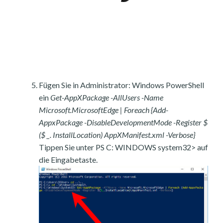
Fügen Sie in Administrator: Windows PowerShell
ein
Get-AppXPackage -AllUsers -Name
Microsoft.MicrosoftEdge | Foreach {Add-
AppxPackage -DisableDevelopmentMode -Register $
($ _. InstallLocation) AppXManifest.xml -Verbose}
Tippen Sie unter PS C: WINDOWS system32> auf
die Eingabetaste.