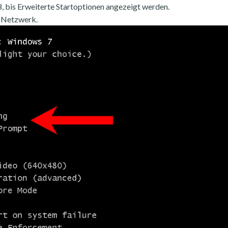
, bis Erweiterte Startoptionen angezeigt werden.
 Netzwerk.