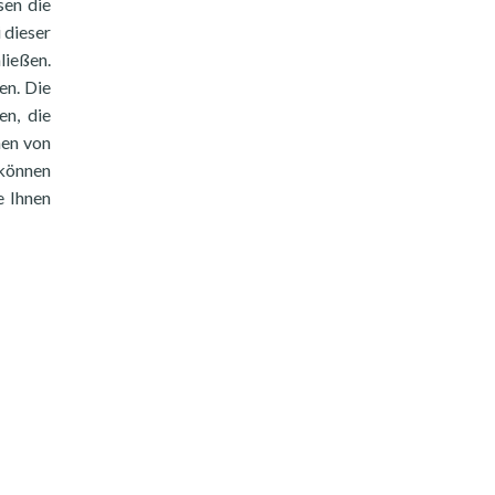
sen die
 dieser
ließen.
en. Die
en, die
nen von
 können
e Ihnen