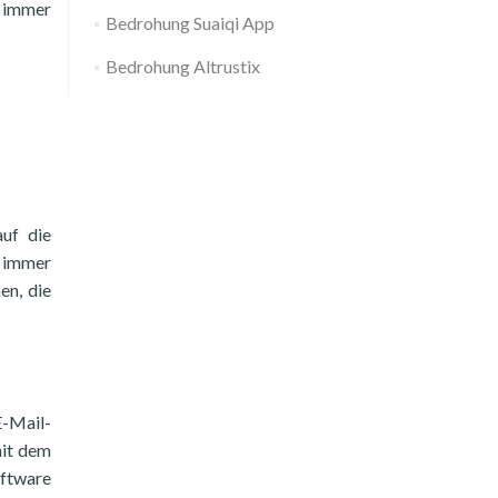
r immer
Bedrohung Suaiqi App
Bedrohung Altrustix
uf die
e immer
en, die
E-Mail-
mit dem
oftware