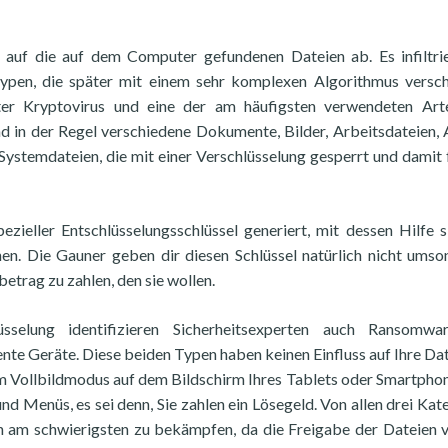
 auf die auf dem Computer gefundenen Dateien ab. Es infiltrie
ypen, die später mit einem sehr komplexen Algorithmus versch
er Kryptovirus und eine der am häufigsten verwendeten Art
d in der Regel verschiedene Dokumente, Bilder, Arbeitsdateien, 
Systemdateien, die mit einer Verschlüsselung gesperrt und damit 
ieller Entschlüsselungsschlüssel generiert, mit dessen Hilfe s
n. Die Gauner geben dir diesen Schlüssel natürlich nicht umson
etrag zu zahlen, den sie wollen.
selung identifizieren Sicherheitsexperten auch Ransomwa
nte Geräte. Diese beiden Typen haben keinen Einfluss auf Ihre Da
im Vollbildmodus auf dem Bildschirm Ihres Tablets oder Smartpho
nd Menüs, es sei denn, Sie zahlen ein Lösegeld. Von allen drei Kat
h am schwierigsten zu bekämpfen, da die Freigabe der Dateien 