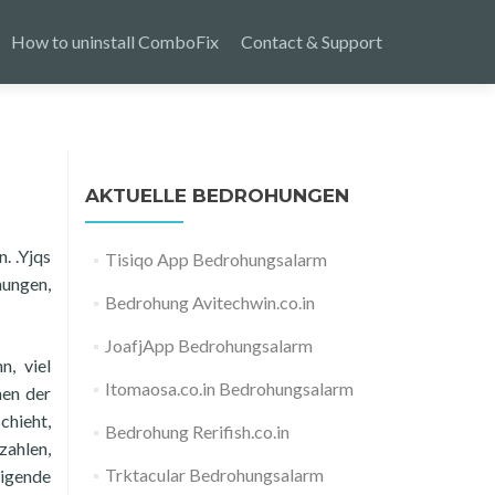
How to uninstall ComboFix
Contact & Support
AKTUELLE BEDROHUNGEN
. .Yjqs
Tisiqo App Bedrohungsalarm
hungen,
Bedrohung Avitechwin.co.in
JoafjApp Bedrohungsalarm
n, viel
Itomaosa.co.in Bedrohungsalarm
nen der
chieht,
Bedrohung Rerifish.co.in
zahlen,
Trktacular Bedrohungsalarm
igende