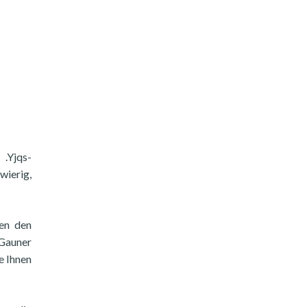
.Yjqs-
ierig,
nen den
 Gauner
e Ihnen