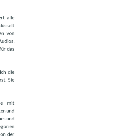
rt alle
lüsselt
en von
Audios,
für das
ich die
st. Sie
re mit
ten und
nes und
egorien
von der