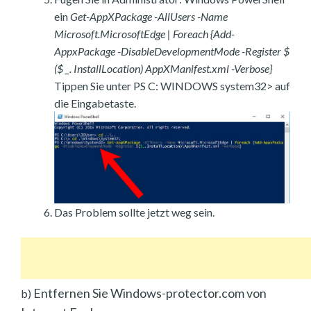
ein
Get-AppXPackage -AllUsers -Name
Microsoft.MicrosoftEdge | Foreach {Add-
AppxPackage -DisableDevelopmentMode -Register $
($ _. InstallLocation) AppXManifest.xml -Verbose}
Tippen Sie unter PS C: WINDOWS system32> auf
die Eingabetaste.
Das Problem sollte jetzt weg sein.
Entfernen Sie Windows-protector.com von
b)