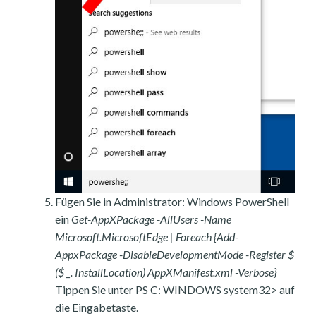
Fügen Sie in Administrator: Windows PowerShell
ein
Get-AppXPackage -AllUsers -Name
Microsoft.MicrosoftEdge | Foreach {Add-
AppxPackage -DisableDevelopmentMode -Register $
($ _. InstallLocation) AppXManifest.xml -Verbose}
Tippen Sie unter PS C: WINDOWS system32> auf
die Eingabetaste.