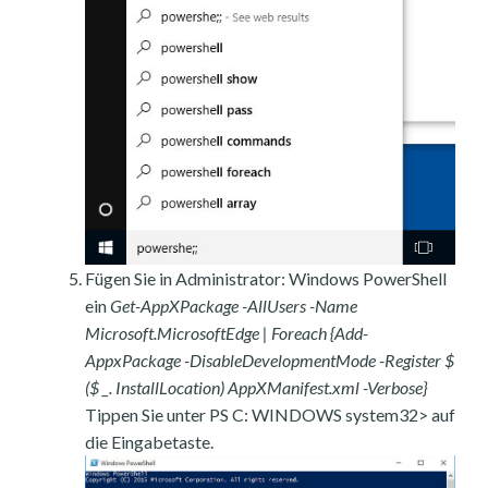
Fügen Sie in Administrator: Windows PowerShell
ein
Get-AppXPackage -AllUsers -Name
Microsoft.MicrosoftEdge | Foreach {Add-
AppxPackage -DisableDevelopmentMode -Register $
($ _. InstallLocation) AppXManifest.xml -Verbose}
Tippen Sie unter PS C: WINDOWS system32> auf
die Eingabetaste.