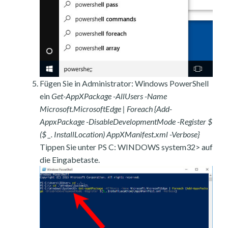
Fügen Sie in Administrator: Windows PowerShell
ein
Get-AppXPackage -AllUsers -Name
Microsoft.MicrosoftEdge | Foreach {Add-
AppxPackage -DisableDevelopmentMode -Register $
($ _. InstallLocation) AppXManifest.xml -Verbose}
Tippen Sie unter PS C: WINDOWS system32> auf
die Eingabetaste.