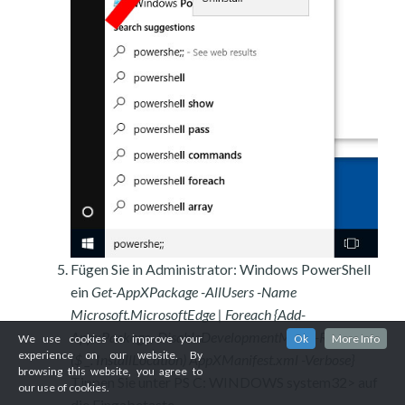
Fügen Sie in Administrator: Windows PowerShell
ein
Get-AppXPackage -AllUsers -Name
Microsoft.MicrosoftEdge | Foreach {Add-
AppxPackage -DisableDevelopmentMode -Register $
We use cookies to improve your
Ok
More Info
experience on our website. By
($ _. InstallLocation) AppXManifest.xml -Verbose}
browsing this website, you agree to
Tippen Sie unter PS C: WINDOWS system32> auf
our use of cookies.
die Eingabetaste.