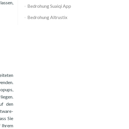
lassen,
Bedrohung Suaiqi App
Bedrohung Altrustix
eiteten
wenden.
Popups,
iegen.
uf den
ftware-
ass Sie
f Ihrem