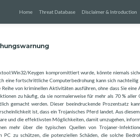
Home
Threat Database
Disclaimer & Introduction
ohungswarnung
ktool:Win32/Keygen kompromittiert wurde, könnte niemals siche
ch eine fortschrittliche Computerbedrohung kann sich nachteilig 
Reihe von kriminellen Aktivitäten ausführen, ohne dass Sie eine
ktionen zu häufig, da sie normalerweise für mehr als 70 % aller 
lich gemacht werden. Dieser beeindruckende Prozentsatz kan
scheinlichkeit ist, dass ein Trojanisches Pferd landet. Aus diese
lware und die effektivsten Möglichkeiten, damit umzugehen, inform
hnen mehr über die typischen Quellen von Trojaner-Infektion
n PC zu schützen, die potenziellen Schäden, die solche Bedr