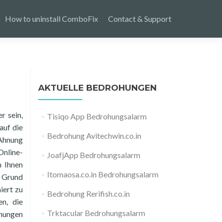
How to uninstall ComboFix
Contact & Support
AKTUELLE BEDROHUNGEN
r sein,
Tisiqo App Bedrohungsalarm
auf die
Bedrohung Avitechwin.co.in
 Ahnung
Online-
JoafjApp Bedrohungsalarm
n Ihnen
Itomaosa.co.in Bedrohungsalarm
m Grund
iert zu
Bedrohung Rerifish.co.in
en, die
Trktacular Bedrohungsalarm
ohungen