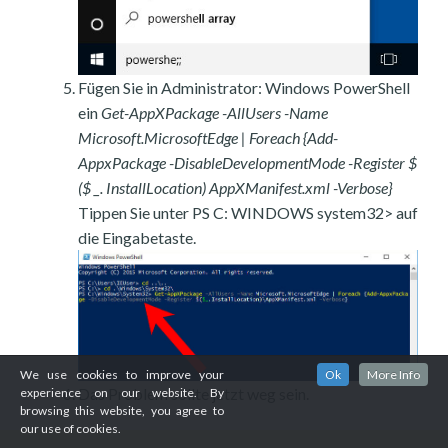
Fügen Sie in Administrator: Windows PowerShell
ein
Get-AppXPackage -AllUsers -Name
Microsoft.MicrosoftEdge | Foreach {Add-
AppxPackage -DisableDevelopmentMode -Register $
($ _. InstallLocation) AppXManifest.xml -Verbose}
Tippen Sie unter PS C: WINDOWS system32> auf
die Eingabetaste.
We use cookies to improve your
Ok
More Info
Das Problem sollte jetzt weg sein.
experience on our website. By
browsing this website, you agree to
our use of cookies.