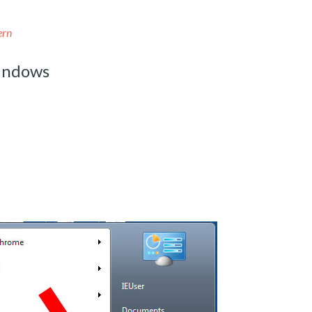
ern
indows