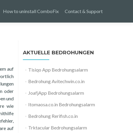
How to uninstall ComboFix
Contact & Support
AKTUELLE BEDROHUNGEN
tem auf
Tisiqo App Bedrohungsalarm
ortlich
Bedrohung Avitechwin.co.in
llungen
en oder
JoafjApp Bedrohungsalarm
ben und
Itomaosa.co.in Bedrohungsalarm
re wie
ithilfe
Bedrohung Rerifish.co.in
fehler,
Trktacular Bedrohungsalarm
are auf