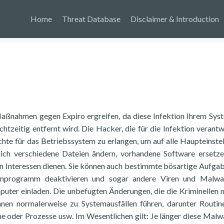
Home
Threat Database
Disclaimer & Introduction
h Maßnahmen gegen Expiro ergreifen, da diese Infektion Ihrem Sys
htzeitig entfernt wird. Die Hacker, die für die Infektion verantw
chte für das Betriebssystem zu erlangen, um auf alle Haupteinste
lich verschiedene Dateien ändern, vorhandene Software ersetz
hren Interessen dienen. Sie können auch bestimmte bösartige Aufga
virenprogramm deaktivieren und sogar andere Viren und Malwa
ter einladen. Die unbefugten Änderungen, die die Kriminellen m
nen normalerweise zu Systemausfällen führen, darunter Routine
 oder Prozesse usw. Im Wesentlichen gilt: Je länger diese Malw