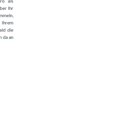
ro als
ber Ihr
ammeln,
n Ihrem
ald die
n da an