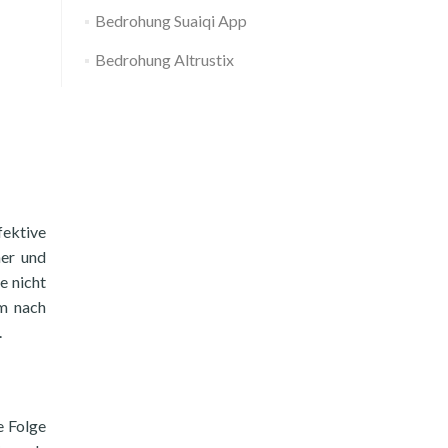
Bedrohung Suaiqi App
Bedrohung Altrustix
fektive
her und
e nicht
em nach
.
e Folge