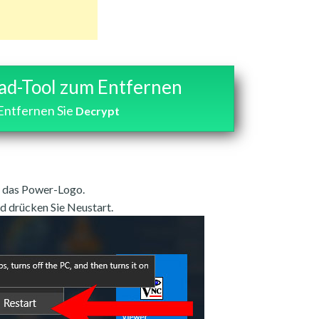
d-Tool zum Entfernen
Entfernen Sie
Decrypt
e das Power-Logo.
d drücken Sie Neustart.