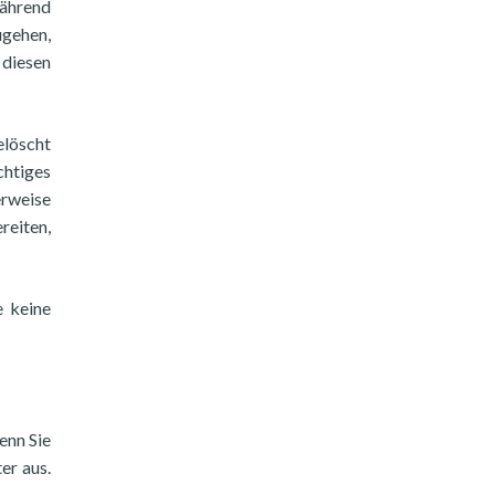
Während
ugehen,
 diesen
elöscht
chtiges
erweise
reiten,
e keine
enn Sie
er aus.