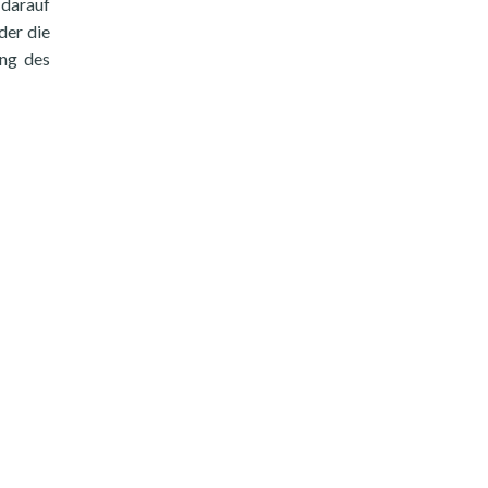
 darauf
der die
ung des