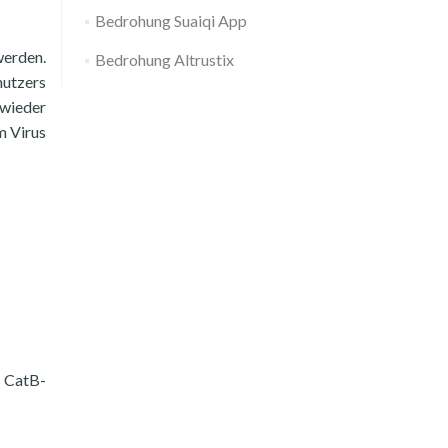
Bedrohung Suaiqi App
werden.
Bedrohung Altrustix
nutzers
 wieder
m Virus
e CatB-