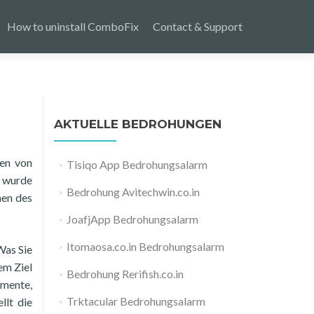
How to uninstall ComboFix
Contact & Support
AKTUELLE BEDROHUNGEN
ten von
Tisiqo App Bedrohungsalarm
B wurde
Bedrohung Avitechwin.co.in
nen des
JoafjApp Bedrohungsalarm
Itomaosa.co.in Bedrohungsalarm
Was Sie
em Ziel
Bedrohung Rerifish.co.in
umente,
Trktacular Bedrohungsalarm
llt die