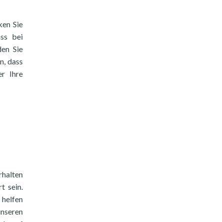
en Sie
ass bei
den Sie
n, dass
er Ihre
rhalten
t sein.
 helfen
unseren