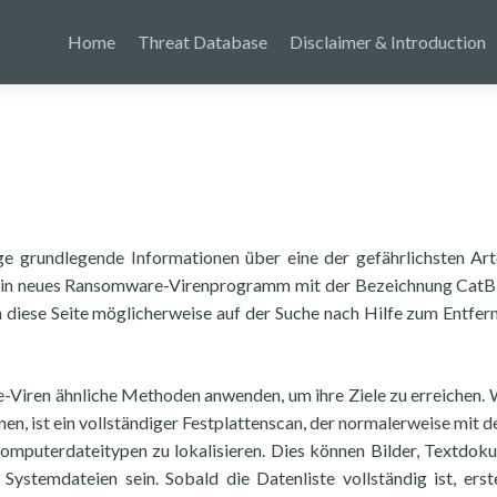
Home
Threat Database
Disclaimer & Introduction
ige grundlegende Informationen über eine der gefährlichsten Ar
 Ein neues Ransomware-Virenprogramm mit der Bezeichnung Cat
en diese Seite möglicherweise auf der Suche nach Hilfe zum Entfer
-Viren ähnliche Methoden anwenden, um ihre Ziele zu erreichen. 
en, ist ein vollständiger Festplattenscan, der normalerweise mit d
omputerdateitypen zu lokalisieren. Dies können Bilder, Textdok
Systemdateien sein. Sobald die Datenliste vollständig ist, erste