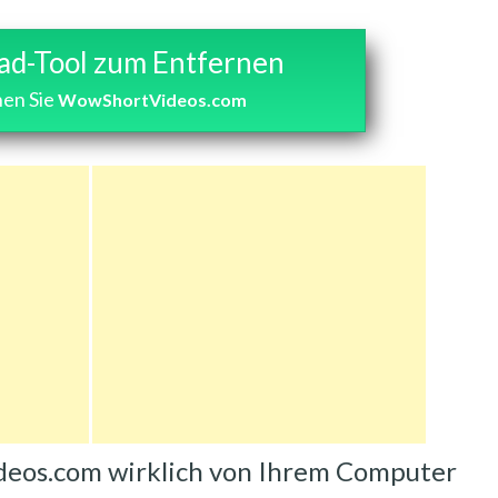
d-Tool zum Entfernen
nen Sie
WowShortVideos.com
deos.com wirklich von Ihrem Computer