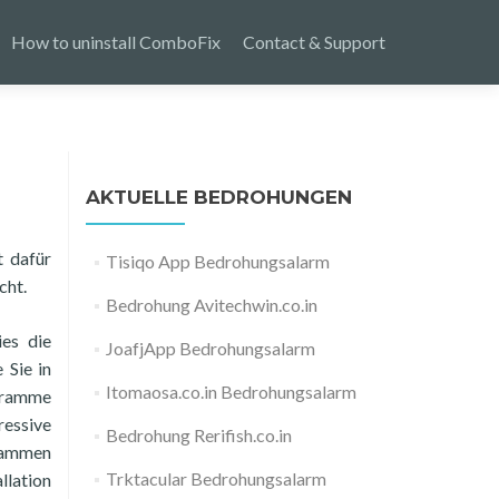
How to uninstall ComboFix
Contact & Support
AKTUELLE BEDROHUNGEN
t dafür
Tisiqo App Bedrohungsalarm
cht.
Bedrohung Avitechwin.co.in
es die
JoafjApp Bedrohungsalarm
 Sie in
Itomaosa.co.in Bedrohungsalarm
ogramme
ressive
Bedrohung Rerifish.co.in
usammen
Trktacular Bedrohungsalarm
llation