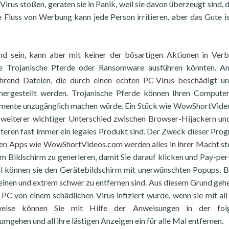
 stoßen, geraten sie in Panik, weil sie davon überzeugt sind, d
e Fluss von Werbung kann jede Person irritieren, aber das Gute is
d sein, kann aber mit keiner der bösartigen Aktionen in Ver
e Trojanische Pferde oder Ransomware ausführen könnten. An
hrend Dateien, die durch einen echten PC-Virus beschädigt u
hergestellt werden. Trojanische Pferde können Ihren Computer
umente unzugänglich machen würde. Ein Stück wie WowShortVid
n weiterer wichtiger Unterschied zwischen Browser-Hijackern un
tzteren fast immer ein legales Produkt sind. Der Zweck dieser Pr
sten Apps wie WowShortVideos.com werden alles in ihrer Macht s
m Bildschirm zu generieren, damit Sie darauf klicken und Pay-per
al können sie den Gerätebildschirm mit unerwünschten Popups, 
inen und extrem schwer zu entfernen sind. Aus diesem Grund gehe
PC von einem schädlichen Virus infiziert wurde, wenn sie mit all
rweise können Sie mit Hilfe der Anweisungen in der fol
mgehen und all ihre lästigen Anzeigen ein für alle Mal entfernen.