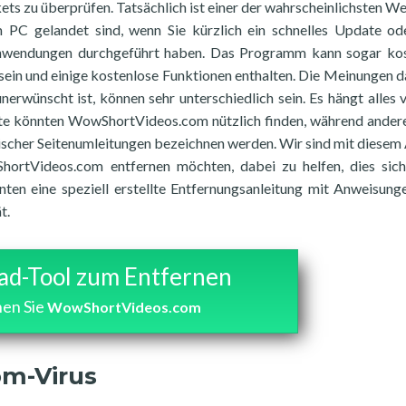
ts zu überprüfen. Tatsächlich ist einer der wahrscheinlichsten We
PC gelandet sind, wenn Sie kürzlich ein schnelles Update od
r Anwendungen durchgeführt haben. Das Programm kann sogar ko
 sein und einige kostenlose Funktionen enthalten. Die Meinungen d
nerwünscht ist, können sehr unterschiedlich sein. Es hängt alles 
eute könnten WowShortVideos.com nützlich finden, während ander
ischer Seitenumleitungen bezeichnen werden. Wir sind mit diesem 
ortVideos.com entfernen möchten, dabei zu helfen, dies sich
nten eine speziell erstellte Entfernungsanleitung mit Anweisun
t.
d-Tool zum Entfernen
nen Sie
WowShortVideos.com
m-Virus