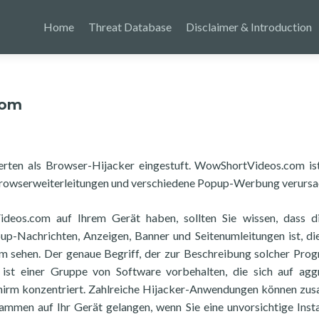
Home
Threat Database
Disclaimer & Introduction
com
rten als Browser-Hijacker eingestuft. WowShortVideos.com is
 Browserweiterleitungen und verschiedene Popup-Werbung verursa
os.com auf Ihrem Gerät haben, sollten Sie wissen, dass di
up-Nachrichten, Anzeigen, Banner und Seitenumleitungen ist, die
irm sehen. Der genaue Begriff, der zur Beschreibung solcher Pr
ist einer Gruppe von Software vorbehalten, die sich auf agg
irm konzentriert. Zahlreiche Hijacker-Anwendungen können z
mmen auf Ihr Gerät gelangen, wenn Sie eine unvorsichtige Insta