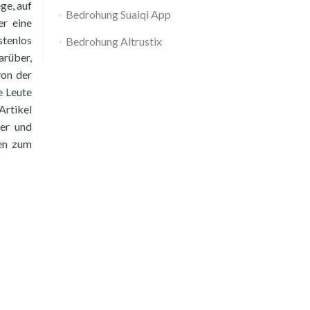
ge, auf
Bedrohung Suaiqi App
er eine
stenlos
Bedrohung Altrustix
arüber,
von der
e Leute
Artikel
er und
gen zum