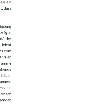
ass ein
t, dass
bindung
zeigen
nd/oder
 leicht
eos.com
d Viren
ogramme
tehende
-Click-
Bannern
n viele
 diesen
genden