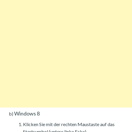
Windows 8
b)
Klicken Sie mit der rechten Maustaste auf das
Startsymbol (untere linke Ecke).