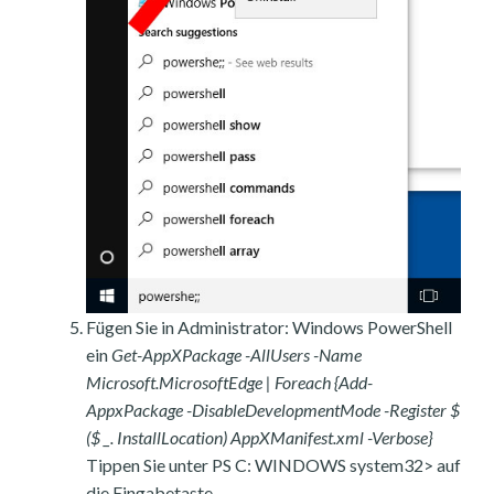
Fügen Sie in Administrator: Windows PowerShell
ein
Get-AppXPackage -AllUsers -Name
Microsoft.MicrosoftEdge | Foreach {Add-
AppxPackage -DisableDevelopmentMode -Register $
($ _. InstallLocation) AppXManifest.xml -Verbose}
Tippen Sie unter PS C: WINDOWS system32> auf
die Eingabetaste.