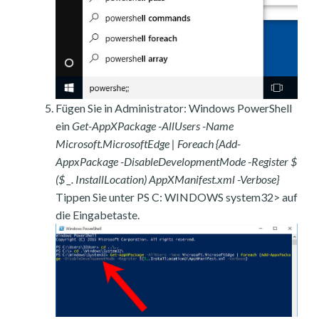
Fügen Sie in Administrator: Windows PowerShell
ein
Get-AppXPackage -AllUsers -Name
Microsoft.MicrosoftEdge | Foreach {Add-
AppxPackage -DisableDevelopmentMode -Register $
($ _. InstallLocation) AppXManifest.xml -Verbose}
Tippen Sie unter PS C: WINDOWS system32> auf
die Eingabetaste.