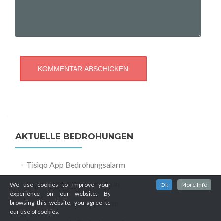
AKTUELLE BEDROHUNGEN
Tisiqo App Bedrohungsalarm
Bedrohung Avitechwin.co.in
We use cookies to improve your
Ok
More Info
experience on our website. By
JoafjApp Bedrohungsalarm
browsing this website, you agree to
our use of cookies.