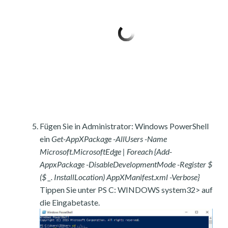
Fügen Sie in Administrator: Windows PowerShell
ein
Get-AppXPackage -AllUsers -Name
Microsoft.MicrosoftEdge | Foreach {Add-
AppxPackage -DisableDevelopmentMode -Register $
($ _. InstallLocation) AppXManifest.xml -Verbose}
Tippen Sie unter PS C: WINDOWS system32> auf
die Eingabetaste.