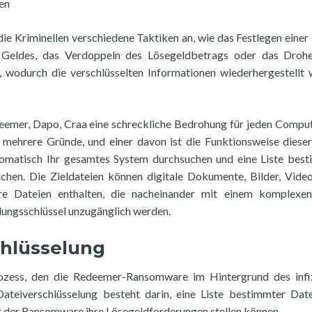
en
e Kriminellen verschiedene Taktiken an, wie das Festlegen einer
n Geldes, das Verdoppeln des Lösegeldbetrags oder das Droh
n, wodurch die verschlüsselten Informationen wiederhergestellt
eemer, Dapo, Craa eine schreckliche Bedrohung für jeden Comput
 mehrere Gründe, und einer davon ist die Funktionsweise dieser
omatisch Ihr gesamtes System durchsuchen und eine Liste bes
eichen. Die Zieldateien können digitale Dokumente, Bilder, Vide
are Dateien enthalten, die nacheinander mit einem komplexe
lungsschlüssel unzugänglich werden.
chlüsselung
rozess, den die Redeemer-Ransomware im Hintergrund des infi
teiverschlüsselung besteht darin, eine Liste bestimmter Dat
r der Ransomware ihre Lösegeldforderungen stellen können.