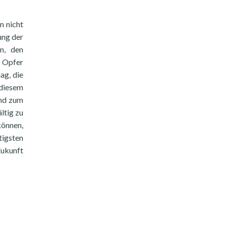
n nicht
ung der
en, den
e Opfer
ag, die
 diesem
und zum
ltig zu
können,
tigsten
ukunft