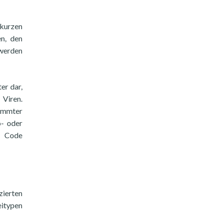
 kurzen
en, den
 werden
er dar,
 Viren.
timmter
o- oder
n Code
zierten
eitypen