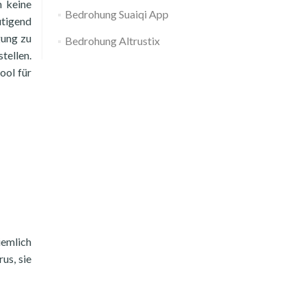
h keine
Bedrohung Suaiqi App
utigend
gung zu
Bedrohung Altrustix
tellen.
ool für
iemlich
us, sie