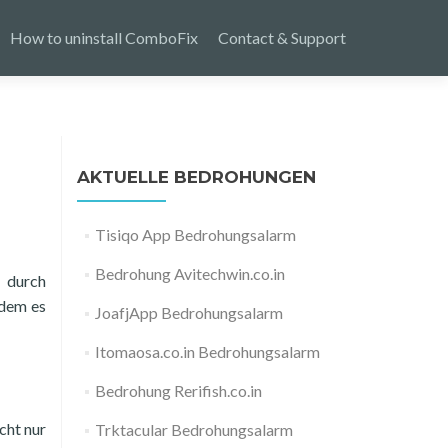
How to uninstall ComboFix
Contact & Support
AKTUELLE BEDROHUNGEN
Tisiqo App Bedrohungsalarm
Bedrohung Avitechwin.co.in
 durch
ndem es
JoafjApp Bedrohungsalarm
Itomaosa.co.in Bedrohungsalarm
Bedrohung Rerifish.co.in
cht nur
Trktacular Bedrohungsalarm